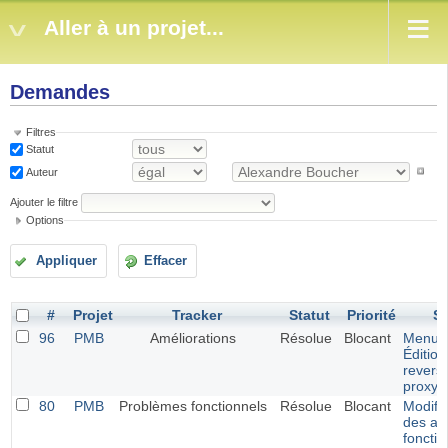
Aller à un projet...
Demandes
Filtres
Statut
Auteur
Ajouter le filtre
Options
Appliquer
Effacer
#
Projet
Tracker
Statut
Priorité
Su
96
PMB
Améliorations
Résolue
Blocant
Menu
Édition
revers
proxy
80
PMB
Problèmes fonctionnels
Résolue
Blocant
Modific
des av
foncti