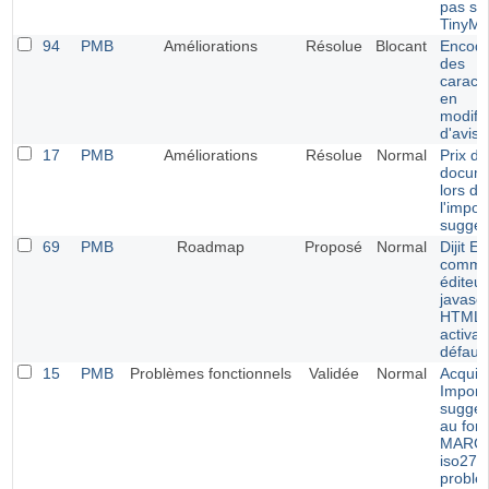
pas sa
TinyM
94
PMB
Améliorations
Résolue
Blocant
Encod
des
caract
en
modific
d'avis
17
PMB
Améliorations
Résolue
Normal
Prix de
docum
lors de
l'impor
sugges
69
PMB
Roadmap
Proposé
Normal
Dijit Ed
comm
éditeur
javascr
HTML
activab
défaut
15
PMB
Problèmes fonctionnels
Validée
Normal
Acquisi
Import
sugges
au for
MARC
iso270
problè