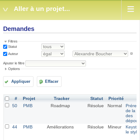
Aller à un projet...
Demandes
Filtres
Statut
Auteur
Ajouter le filtre
Options
Appliquer
Effacer
#
Projet
Tracker
Statut
Priorité
S
50
PMB
Roadmap
Résolue
Normal
Prérem
de la v
des
dépoui
44
PMB
Améliorations
Résolue
Mineur
Keysta
le styl