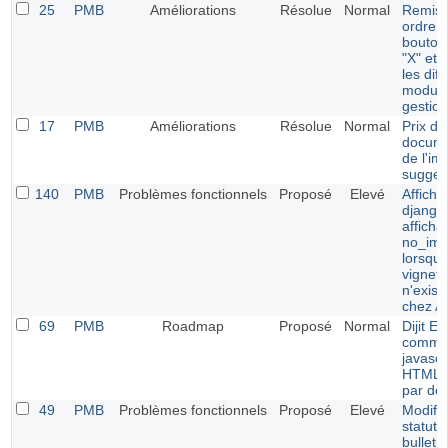
25
PMB
Améliorations
Résolue
Normal
Remise
ordre 
boutons
"X" et 
les dif
module
gestion
17
PMB
Améliorations
Résolue
Normal
Prix de
docume
de l'im
sugges
140
PMB
Problèmes fonctionnels
Proposé
Elevé
Afficha
django 
afficha
no_ima
lorsque
vignett
n'exist
chez 
69
PMB
Roadmap
Proposé
Normal
Dijit Ed
comme 
javascr
HTML a
par déf
49
PMB
Problèmes fonctionnels
Proposé
Elevé
Modific
statut 
bulleti