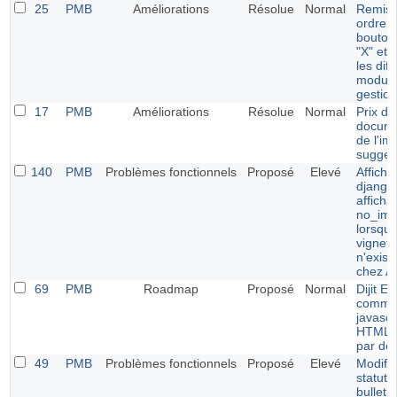
25
PMB
Améliorations
Résolue
Normal
Remise
ordre 
boutons
"X" et 
les dif
module
gestion
17
PMB
Améliorations
Résolue
Normal
Prix de
docume
de l'im
sugges
140
PMB
Problèmes fonctionnels
Proposé
Elevé
Afficha
django 
afficha
no_ima
lorsque
vignett
n'exist
chez 
69
PMB
Roadmap
Proposé
Normal
Dijit Ed
comme 
javascr
HTML a
par déf
49
PMB
Problèmes fonctionnels
Proposé
Elevé
Modific
statut 
bulleti