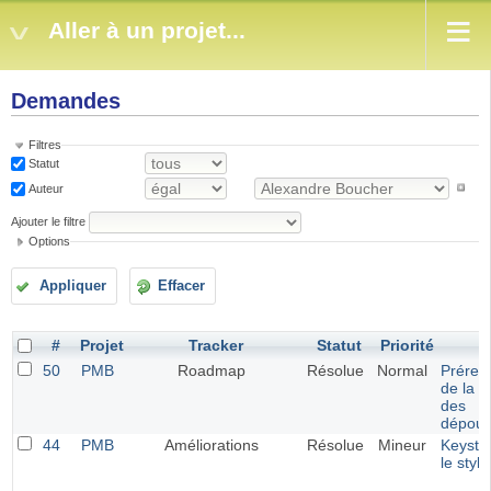
Aller à un projet...
Demandes
Filtres
Statut
Auteur
Ajouter le filtre
Options
Appliquer
Effacer
#
Projet
Tracker
Statut
Priorité
S
50
PMB
Roadmap
Résolue
Normal
Prérem
de la v
des
dépoui
44
PMB
Améliorations
Résolue
Mineur
Keysta
le styl