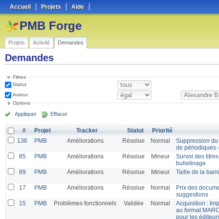
Accueil
Projets
Aide
PMB Forge
Projets
Activité
Demandes
Demandes
Filtres
Statut
Auteur
Options
Appliquer
Effacer
#
Projet
Tracker
Statut
Priorité
136
PMB
Améliorations
Résolue
Normal
Suppression du 
de périodiques 
85
PMB
Améliorations
Résolue
Mineur
Survol des titre
bulletinage
89
PMB
Améliorations
Résolue
Mineur
Taille de la bar
17
PMB
Améliorations
Résolue
Normal
Prix des documen
suggestions
15
PMB
Problèmes fonctionnels
Validée
Normal
Acquisition : Im
au format MARC
pour les éditeur