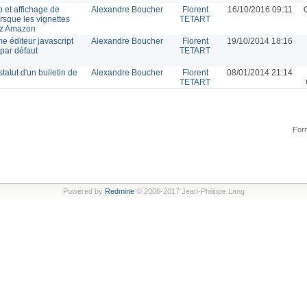
 et affichage de
Alexandre Boucher
Florent
16/10/2016 09:11
rsque les vignettes
TETART
ez Amazon
me éditeur javascript
Alexandre Boucher
Florent
19/10/2014 18:16
par défaut
TETART
tatut d'un bulletin de
Alexandre Boucher
Florent
08/01/2014 21:14
TETART
Form
Powered by
Redmine
© 2006-2017 Jean-Philippe Lang