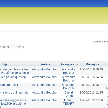
Ajouter le filtr
Sujet
Auteur
Assigné à
Mis-à-jour
code pour les articles
Alexandre Boucher
Alexandre
15/08/2016 10:49
- Problème de vignette
Boucher
s des périodiques en
Alexandre Boucher
Alexandre
07/02/2015 14:36
Boucher
re de progression
Alexandre Boucher
Alexandre
04/04/2015 16:27
Boucher
A
ts lors de l'import de
Alexandre Boucher
Dimitri
30/05/2013 12:15
Goron
port des suggestions
Alexandre Boucher
Florent
10/12/2012 17:06
 iso2709, problème
TETART
s