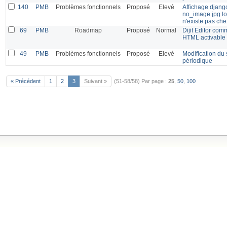
140
PMB
Problèmes fonctionnels
Proposé
Elevé
Affichage django
no_image.jpg lo
n'existe pas ch
69
PMB
Roadmap
Proposé
Normal
Dijit Editor com
HTML activable 
49
PMB
Problèmes fonctionnels
Proposé
Elevé
Modification du s
périodique
« Précédent
1
2
3
Suivant »
(51-58/58)
Par page :
25
,
50
,
100