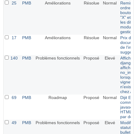
25
PMB
Améliorations
Résolue
Normal
Remise
ordre 
boutons
"X" et 
les dif
module
gestion
17
PMB
Améliorations
Résolue
Normal
Prix de
docume
de l'im
sugges
140
PMB
Problèmes fonctionnels
Proposé
Elevé
Afficha
django 
afficha
no_ima
lorsque
vignett
n'exist
chez 
69
PMB
Roadmap
Proposé
Normal
Dijit Ed
comme 
javascr
HTML a
par déf
49
PMB
Problèmes fonctionnels
Proposé
Elevé
Modific
statut 
bulleti