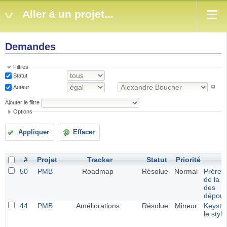
Aller à un projet...
Demandes
Filtres
Statut
Auteur
Ajouter le filtre
Options
Appliquer
Effacer
#
Projet
Tracker
Statut
Priorité
S
50
PMB
Roadmap
Résolue
Normal
Prérem
de la v
des
dépoui
44
PMB
Améliorations
Résolue
Mineur
Keysta
le styl