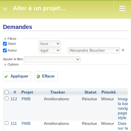
Aller à un projet...
Demandes
Filtres
Statut
Auteur
Ajouter le filtre
Options
Appliquer
Effacer
#
Projet
Tracker
Statut
Priorité
112
PMB
Améliorations
Résolue
Mineur
Image 
la barr
navigat
page m
style E
111
PMB
Améliorations
Résolue
Mineur
Date d
sur la 