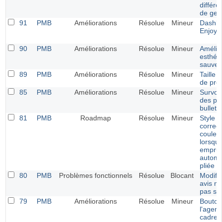
différ
de ges
91
PMB
Améliorations
Résolue
Mineur
Dashbo
Enjoy
90
PMB
Améliorations
Résolue
Mineur
Amélio
esthéti
sauveg
89
PMB
Améliorations
Résolue
Mineur
Taille 
de pro
85
PMB
Améliorations
Résolue
Mineur
Survol 
des pé
bulleti
81
PMB
Roadmap
Résolue
Mineur
Style e
correct
couleu
lorsque
emprun
automa
pliée
80
PMB
Problèmes fonctionnels
Résolue
Blocant
Modifi
avis ne
pas sa
79
PMB
Améliorations
Résolue
Mineur
Bouton
l'agen
cadres