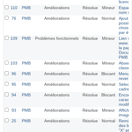
licence
110
PMB
Améliorations
Résolue
Mineur
Espace
nom du
76
PMB
Améliorations
Résolue
Normal
Ajout d
possibi
choisir
par éto
109
PMB
Problèmes fonctionnels
Résolue
Mineur
Lien v
www.si
la pag
Docume
PMB
103
PMB
Améliorations
Résolue
Mineur
Absenc
classe 
96
PMB
Améliorations
Résolue
Blocant
Menu É
revers
95
PMB
Améliorations
Résolue
Normal
Sélect
cadres 
94
PMB
Améliorations
Résolue
Blocant
Encod
caract
modific
93
PMB
Améliorations
Résolue
Mineur
Affich
images
25
PMB
Améliorations
Résolue
Normal
Remise
des bou
"X" et 