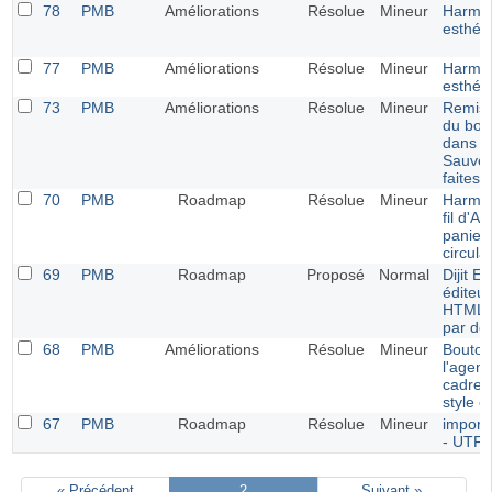
78
PMB
Améliorations
Résolue
Mineur
Harmon
esthét
77
PMB
Améliorations
Résolue
Mineur
Harmon
esthét
73
PMB
Améliorations
Résolue
Mineur
Remise
du bout
dans l
Sauve
faites
70
PMB
Roadmap
Résolue
Mineur
Harmon
fil d'A
panier
circula
69
PMB
Roadmap
Proposé
Normal
Dijit E
éditeur
HTML a
par dé
68
PMB
Améliorations
Résolue
Mineur
Bouton
l'agen
cadres
style e
67
PMB
Roadmap
Résolue
Mineur
import
- UTF-
« Précédent
2
Suivant »