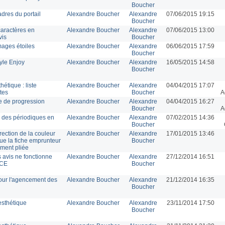
Boucher
dres du portail
Alexandre Boucher
Alexandre
07/06/2015 19:15
Boucher
aractères en
Alexandre Boucher
Alexandre
07/06/2015 13:00
vis
Boucher
mages étoiles
Alexandre Boucher
Alexandre
06/06/2015 17:59
Boucher
yle Enjoy
Alexandre Boucher
Alexandre
16/05/2015 14:58
Boucher
hétique : liste
Alexandre Boucher
Alexandre
04/04/2015 17:07
tes
Boucher
A
re de progression
Alexandre Boucher
Alexandre
04/04/2015 16:27
Boucher
A
s des périodiques en
Alexandre Boucher
Alexandre
07/02/2015 14:36
Boucher
rrection de la couleur
Alexandre Boucher
Alexandre
17/01/2015 13:46
ue la fiche emprunteur
Boucher
ment pliée
s avis ne fonctionne
Alexandre Boucher
Alexandre
27/12/2014 16:51
MCE
Boucher
our l'agencement des
Alexandre Boucher
Alexandre
21/12/2014 16:35
Boucher
esthétique
Alexandre Boucher
Alexandre
23/11/2014 17:50
Boucher