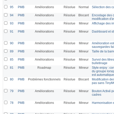
95
PMB
Améliorations
Résolue
Normal
Sélection des ca
94
PMB
Améliorations
Résolue
Blocant
Encodage des c
modification d'a
93
PMB
Améliorations
Résolue
Mineur
Affichage des i
91
PMB
Améliorations
Résolue
Mineur
Dashboard et st
90
PMB
Améliorations
Résolue
Mineur
Amélioration est
sauvegardes fai
89
PMB
Améliorations
Résolue
Mineur
Taille de la bar
85
PMB
Améliorations
Résolue
Mineur
Survol des titre
bulletinage
81
PMB
Roadmap
Résolue
Mineur
Style enjoy : co
du groupe lorsq
est automatique
80
PMB
Problèmes fonctionnels
Résolue
Blocant
Modification de
pas sans Tiny
79
PMB
Améliorations
Résolue
Mineur
Bouton Activé p
cadres
78
PMB
Améliorations
Résolue
Mineur
Harmonisation 