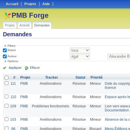
Accueil
Projets
Aide
PMB Forge
Projets
Activité
Demandes
Demandes
Filtres
Statut
Auteur
Options
Appliquer
Effacer
#
Projet
Tracker
Statut
Priorité
111
PMB
Améliorations
Résolue
Mineur
Date du copyrigh
licence
110
PMB
Améliorations
Résolue
Mineur
Espace après l
109
PMB
Problèmes fonctionnels
Résolue
Mineur
Lien vers www.s
Documentation
103
PMB
Améliorations
Résolue
Mineur
Absence de la c
96
PMB
Améliorations
Résolue
Blocant
Menu Éditions e