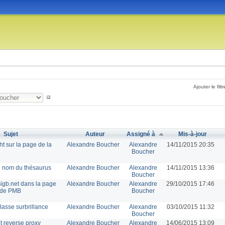
Ajouter le filtr
Sujet
Auteur
Assigné à
Mis-à-jour
t sur la page de la
Alexandre Boucher
Alexandre
14/11/2015 20:35
Boucher
e nom du thésaurus
Alexandre Boucher
Alexandre
14/11/2015 13:36
Boucher
igb.net dans la page
Alexandre Boucher
Alexandre
29/10/2015 17:46
 de PMB
Boucher
lasse surbrillance
Alexandre Boucher
Alexandre
03/10/2015 11:32
Boucher
t reverse proxy
Alexandre Boucher
Alexandre
14/06/2015 13:09