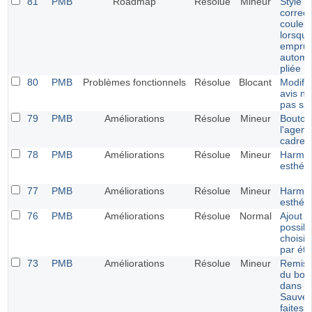
81
PMB
Roadmap
Résolue
Mineur
Style e
correct
couleu
lorsque
emprun
automa
pliée
80
PMB
Problèmes fonctionnels
Résolue
Blocant
Modific
avis ne
pas sa
79
PMB
Améliorations
Résolue
Mineur
Bouton
l'agen
cadres
78
PMB
Améliorations
Résolue
Mineur
Harmon
esthét
77
PMB
Améliorations
Résolue
Mineur
Harmon
esthét
76
PMB
Améliorations
Résolue
Normal
Ajout d
possibi
choisir
par éto
73
PMB
Améliorations
Résolue
Mineur
Remise
du bout
dans l
Sauveg
faites