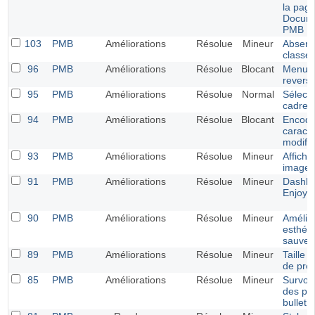
la pag
Docume
PMB
103
PMB
Améliorations
Résolue
Mineur
Absenc
classe 
96
PMB
Améliorations
Résolue
Blocant
Menu É
revers
95
PMB
Améliorations
Résolue
Normal
Sélecti
cadres 
94
PMB
Améliorations
Résolue
Blocant
Encoda
caract
modific
93
PMB
Améliorations
Résolue
Mineur
Affich
images 
91
PMB
Améliorations
Résolue
Mineur
Dashbo
Enjoy
90
PMB
Améliorations
Résolue
Mineur
Amélio
esthétiq
sauveg
89
PMB
Améliorations
Résolue
Mineur
Taille 
de pro
85
PMB
Améliorations
Résolue
Mineur
Survol 
des pé
bulleti