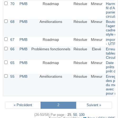
70
PMB
Roadmap
Résolue
Mineur
Harmon
fil d'A
panier
circula
68
PMB
Améliorations
Résolue
Mineur
Bouton
l'agen
cadres
style e
67
PMB
Roadmap
Résolue
Mineur
import
- UTF-
66
PMB
Problèmes fonctionnels
Résolue
Elevé
Erreur 
tablea
Circula
65
PMB
Roadmap
Résolue
Mineur
Date d
prêts e
prêt d
55
PMB
Améliorations
Résolue
Mineur
Enregi
des pr
du menu
avec C
pour m
« Précédent
2
Suivant »
(26-50/58)
Par page :
25
,
50
,
100