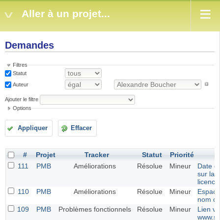
Aller à un projet...
Demandes
Filtres
Statut
Auteur
Ajouter le filtre
Options
Appliquer
Effacer
#
Projet
Tracker
Statut
Priorité
111
PMB
Améliorations
Résolue
Mineur
Date d
sur la 
licence
110
PMB
Améliorations
Résolue
Mineur
Espace
nom du
109
PMB
Problèmes fonctionnels
Résolue
Mineur
Lien ve
www.si