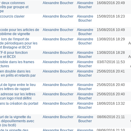
ur deux colonnes
Alexandre Boucher
Alexandre
16/08/2016 20:49
rêts par groupe et
Boucher
upe
ccourcis clavier
Alexandre Boucher
Alexandre
15/08/2016 16:23
Boucher
code pour les articles de
Alexandre Boucher
Alexandre
15/08/2016 10:49
roblème de vignette
Boucher
ors de l'import de
Alexandre Boucher
Alexandre
13/08/2016 18:29
de périodiques pour les
Boucher
A
ort Bretagne et BCDI
TF-8 pour fonction
Alexandre Boucher
Alexandre
13/08/2016 18:28
ne et BCDI
Boucher
A
isible dans les frames
Alexandre Boucher
Alexandre
03/07/2016 11:53
ctures
Boucher
en double dans les
Alexandre Boucher
Alexandre
25/06/2016 20:41
 en prêts et retards par
Boucher
 de ligne entre le lieu
Alexandre Boucher
Alexandre
25/06/2016 20:40
es lettres de rappel
Boucher
adresse sur les lettres
Alexandre Boucher
Alexandre
25/06/2016 20:40
cun logo n'est défini
Boucher
ns la création du portail
Alexandre Boucher
Alexandre
18/06/2016 13:32
Boucher
url de la vignette du
Alexandre Boucher
Alexandre
08/06/2016 21:11
es dépouillements avec
Boucher
e (ou bcdi)
de la vignette des
Alexandre Boucher
Alexandre
08/06/2016 21:10