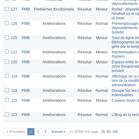
dépouillements
127
PMB
Problèmes fonctionnels
Résolue
Mineur
Portail : dispari
l'endroit où le 
la zone.
126
PMB
Améliorations
Résolue
Normal
Préremplissage 
dépouillements 
bulletin
125
PMB
Améliorations
Résolue
Mineur
Saut de ligne i
Bibliographie al
géré par le temp
122
PMB
Améliorations
Résolue
Mineur
Harmonisation d
Paniers
120
PMB
Améliorations
Résolue
Mineur
Espace entre le
zone Responsabil
suivant
119
PMB
Améliorations
Résolue
Normal
Affichage de la 
lors de la modif
administration
118
PMB
Améliorations
Résolue
Normal
Groupe sur les l
individuelles
115
PMB
Améliorations
Résolue
Mineur
Couleur hover d
113
PMB
Améliorations
Résolue
Normal
Lifting de la re
« Précédent
1
2
3
Suivant »
(1-25/58)
Par page :
25
,
50
,
100