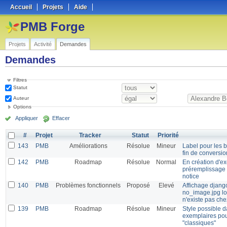
Accueil
Projets
Aide
PMB Forge
Projets
Activité
Demandes
Demandes
Filtres
Statut
Auteur
Options
Appliquer
Effacer
#
Projet
Tracker
Statut
Priorité
143
PMB
Améliorations
Résolue
Mineur
Label pour les 
fin de conversio
142
PMB
Roadmap
Résolue
Normal
En création d'ex
préremplissage 
notice
140
PMB
Problèmes fonctionnels
Proposé
Elevé
Affichage django
no_image.jpg lo
n'existe pas ch
139
PMB
Roadmap
Résolue
Mineur
Style possible d
exemplaires pou
"classiques"