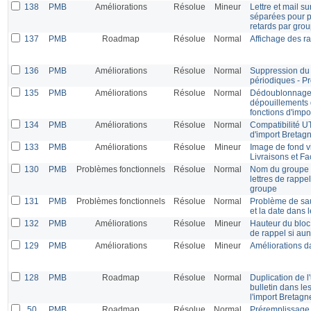
138
PMB
Améliorations
Résolue
Mineur
Lettre et mail s
séparées pour p
retards par gro
137
PMB
Roadmap
Résolue
Normal
Affichage des ra
136
PMB
Améliorations
Résolue
Normal
Suppression du 
périodiques - P
135
PMB
Améliorations
Résolue
Normal
Dédoublonnage l
dépouillements 
fonctions d'imp
134
PMB
Améliorations
Résolue
Normal
Compatibilité U
d'import Bretag
133
PMB
Améliorations
Résolue
Mineur
Image de fond v
Livraisons et Fa
130
PMB
Problèmes fonctionnels
Résolue
Normal
Nom du groupe 
lettres de rappel
groupe
131
PMB
Problèmes fonctionnels
Résolue
Normal
Problème de saut
et la date dans l
132
PMB
Améliorations
Résolue
Mineur
Hauteur du bloc 
de rappel si aun
129
PMB
Améliorations
Résolue
Mineur
Améliorations da
128
PMB
Roadmap
Résolue
Normal
Duplication de l'
bulletin dans l
l'import Bretagn
50
PMB
Roadmap
Résolue
Normal
Préremplissage 