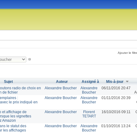
Ajouter le filtr
Sujet
Auteur
Assigné à
Mis-à-jour
boutons radio de choix en
Alexandre Boucher
Alexandre
06/11/2016 20:47
n de fichier
Boucher
A
emplaires :
Alexandre Boucher
Alexandre
01/11/2016 20:39
avec le prix indiqué en
Boucher
 et affichage de
Alexandre Boucher
Florent
16/10/2016 09:11
rsque les vignettes
TETART
ez Amazon
ans le statut des
Alexandre Boucher
Alexandre
01/10/2016 13:24
r les affichages
Boucher