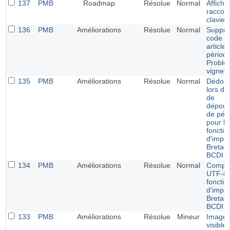
137
PMB
Roadmap
Résolue
Normal
Affich
raccour
clavier
136
PMB
Améliorations
Résolue
Normal
Suppre
code p
article
périodi
Problè
vignett
135
PMB
Améliorations
Résolue
Normal
Dédou
lors de
de
dépoui
de pér
pour le
fonctio
d'impor
Bretag
BCDI
134
PMB
Améliorations
Résolue
Normal
Compati
UTF-8 
fonctio
d'impor
Bretag
BCDI
133
PMB
Améliorations
Résolue
Mineur
Image 
visible