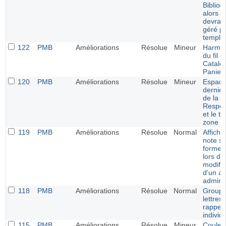
Bibliog
alors q
devrait
géré pa
templa
122
PMB
Améliorations
Résolue
Mineur
Harmon
du fil d
Catalo
Panier
120
PMB
Améliorations
Résolue
Mineur
Espace
dernie
de la 
Respon
et le ti
zone s
119
PMB
Améliorations
Résolue
Normal
Afficha
note s
forme d
lors de
modific
d'un av
adminis
118
PMB
Améliorations
Résolue
Normal
Groupe
lettres
rappel
individ
115
PMB
Améliorations
Résolue
Mineur
Couleu