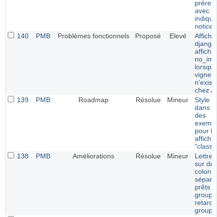
prérem
avec le
indiqu
notice
140
PMB
Problèmes fonctionnels
Proposé
Elevé
Afficha
django 
afficha
no_ima
lorsque
vignett
n'exist
chez 
139
PMB
Roadmap
Résolue
Mineur
Style p
dans le
des
exempl
pour le
afficha
"classi
138
PMB
Améliorations
Résolue
Mineur
Lettre 
sur de
colonn
séparé
prêts p
groupe
retards
groupe