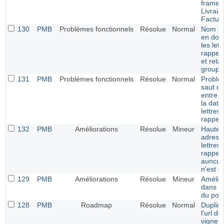
frames
Livrais
Factur
130
PMB
Problèmes fonctionnels
Résolue
Normal
Nom du
en dou
les let
rappel 
et reta
groupe
131
PMB
Problèmes fonctionnels
Résolue
Normal
Problè
saut de
entre le
la date
lettres
rappel
132
PMB
Améliorations
Résolue
Mineur
Hauteu
adresse
lettres
rappel 
auncun
n'est dé
129
PMB
Améliorations
Résolue
Mineur
Amélio
dans la
du port
128
PMB
Roadmap
Résolue
Normal
Duplica
l'url de
vignett