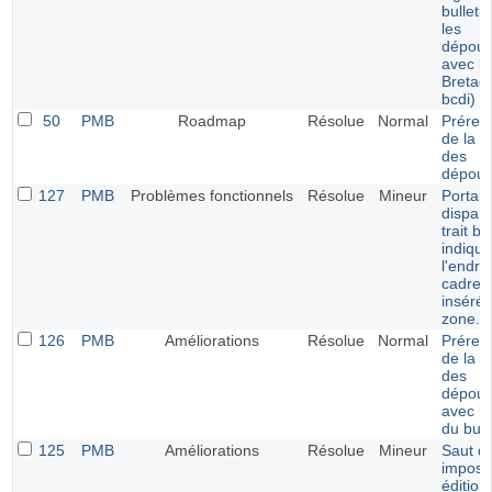
bulleti
les
dépoui
avec l'
Bretag
bcdi)
50
PMB
Roadmap
Résolue
Normal
Prérem
de la v
des
dépoui
127
PMB
Problèmes fonctionnels
Résolue
Mineur
Portail 
dispari
trait bl
indiqua
l'endroi
cadre v
inséré 
zone.
126
PMB
Améliorations
Résolue
Normal
Prérem
de la v
des
dépoui
avec la
du bull
125
PMB
Améliorations
Résolue
Mineur
Saut de
imposé
édition