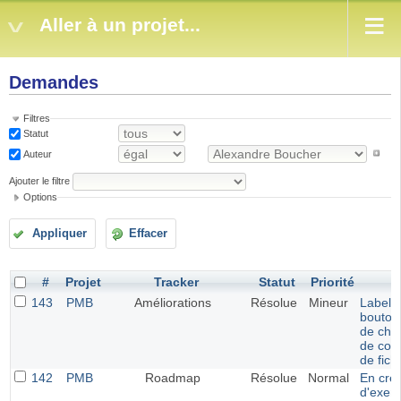
Aller à un projet...
Demandes
Filtres
Statut
Auteur
Ajouter le filtre
Options
Appliquer
Effacer
#
Projet
Tracker
Statut
Priorité
S
143
PMB
Améliorations
Résolue
Mineur
Label p
bouton
de choi
de con
de fich
142
PMB
Roadmap
Résolue
Normal
En créa
d'exemp