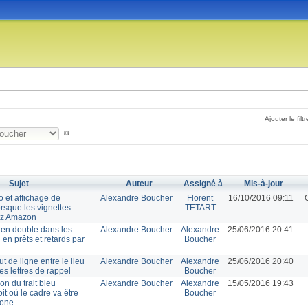
Ajouter le filtr
Sujet
Auteur
Assigné à
Mis-à-jour
o et affichage de
Alexandre Boucher
Florent
16/10/2016 09:11
rsque les vignettes
TETART
hez Amazon
en double dans les
Alexandre Boucher
Alexandre
25/06/2016 20:41
l en prêts et retards par
Boucher
 de ligne entre le lieu
Alexandre Boucher
Alexandre
25/06/2016 20:40
les lettres de rappel
Boucher
ion du trait bleu
Alexandre Boucher
Alexandre
15/05/2016 19:43
oit où le cadre va être
Boucher
zone.