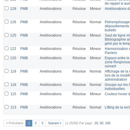
de rappel si aun
129
PMB
Améliorations
Résolue
Mineur
Améliorations da
126
PMB
Améliorations
Résolue
Normal
Préremplissage 
dépouillements 
bulletin
125
PMB
Améliorations
Résolue
Mineur
Saut de ligne i
Bibliographie al
géré par le tem
122
PMB
Améliorations
Résolue
Mineur
Harmonisation d
Paniers
120
PMB
Améliorations
Résolue
Mineur
Espace entre le
zone Responsabil
suivant
119
PMB
Améliorations
Résolue
Normal
Affichage de la 
lors de la modif
administration
118
PMB
Améliorations
Résolue
Normal
Groupe sur les l
individuelles
115
PMB
Améliorations
Résolue
Mineur
Couleur hover d
113
PMB
Améliorations
Résolue
Normal
Lifting de la re
« Précédent
1
2
3
Suivant »
(1-25/58)
Par page :
25
,
50
,
100