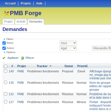
Accueil
Projets
Aide
PMB Forge
Projets
Activité
Demandes
Demandes
Filtres
Statut
Auteur
Options
Appliquer
Effacer
#
Projet
Tracker
Statut
Priorité
140
PMB
Problèmes fonctionnels
Proposé
Elevé
Affichage djang
no_image.jpg lo
n'existe pas c
130
PMB
Problèmes fonctionnels
Résolue
Normal
Nom du groupe 
lettres de rappe
groupe
131
PMB
Problèmes fonctionnels
Résolue
Normal
Problème de saut
et la date dans 
127
PMB
Problèmes fonctionnels
Résolue
Mineur
Portail : disparit
indiquant l'endr
inséré dans la 