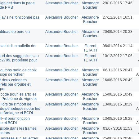
igb.net dans la page
Alexandre Boucher
Alexandre
29/10/2015 17:46
 de PMB
Boucher
s avis ne fonctionne pas
Alexandre Boucher
Alexandre
27/12/2014 16:51
Boucher
tableau de bord en
Alexandre Boucher
Alexandre
20/09/2014 20:33
Boucher
statut d'un bulletin de
Alexandre Boucher
Florent
08/01/2014 21:14
TETART
port des suggestions au
Alexandre Boucher
Florent
10/12/2012 17:06
o2709, problème pour
TETART
boutons radio de choix
Alexandre Boucher
Alexandre
06/11/2016 20:47
sion de fichier
Boucher
A
ur deux colonnes
Alexandre Boucher
Alexandre
16/08/2016 20:49
rêts par groupe et
Boucher
upe
code pour les articles
Alexandre Boucher
Alexandre
15/08/2016 10:49
- Problème de vignette
Boucher
ors de l'import de
Alexandre Boucher
Alexandre
13/08/2016 18:29
de périodiques pour les
Boucher
A
ort Bretagne et BCDI
TF-8 pour fonction
Alexandre Boucher
Alexandre
13/08/2016 18:28
ne et BCDI
Boucher
A
isible dans les frames
Alexandre Boucher
Alexandre
03/07/2016 11:53
ctures
Boucher
adresse sur les lettres
Alexandre Boucher
Alexandre
25/06/2016 20:40