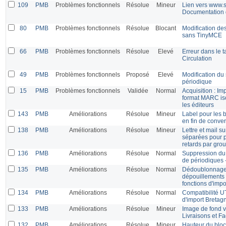
109
PMB
Problèmes fonctionnels
Résolue
Mineur
Lien vers www.s
Documentation
80
PMB
Problèmes fonctionnels
Résolue
Blocant
Modification de
sans TinyMCE
66
PMB
Problèmes fonctionnels
Résolue
Elevé
Erreur dans le 
Circulation
49
PMB
Problèmes fonctionnels
Proposé
Elevé
Modification du 
périodique
15
PMB
Problèmes fonctionnels
Validée
Normal
Acquisition : Im
format MARC is
les éditeurs
143
PMB
Améliorations
Résolue
Mineur
Label pour les 
en fin de conver
138
PMB
Améliorations
Résolue
Mineur
Lettre et mail s
séparées pour p
retards par gro
136
PMB
Améliorations
Résolue
Normal
Suppression du 
de périodiques 
135
PMB
Améliorations
Résolue
Normal
Dédoublonnage l
dépouillements 
fonctions d'imp
134
PMB
Améliorations
Résolue
Normal
Compatibilité U
d'import Bretag
133
PMB
Améliorations
Résolue
Mineur
Image de fond v
Livraisons et Fa
132
PMB
Améliorations
Résolue
Mineur
Hauteur du bloc 