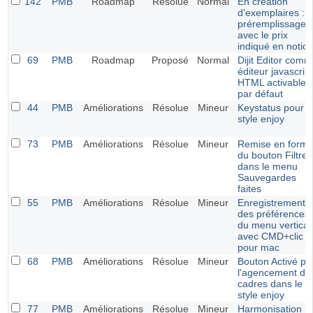
142
PMB
Roadmap
Résolue
Normal
En création
d'exemplaires :
préremplissage
avec le prix
indiqué en notice
69
PMB
Roadmap
Proposé
Normal
Dijit Editor com
éditeur javascript
HTML activable
par défaut
44
PMB
Améliorations
Résolue
Mineur
Keystatus pour l
style enjoy
73
PMB
Améliorations
Résolue
Mineur
Remise en form
du bouton Filtrer
dans le menu
Sauvegardes
faites
55
PMB
Améliorations
Résolue
Mineur
Enregistrement
des préférences
du menu vertical
avec CMD+clic
pour mac
68
PMB
Améliorations
Résolue
Mineur
Bouton Activé po
l'agencement de
cadres dans le
style enjoy
77
PMB
Améliorations
Résolue
Mineur
Harmonisation