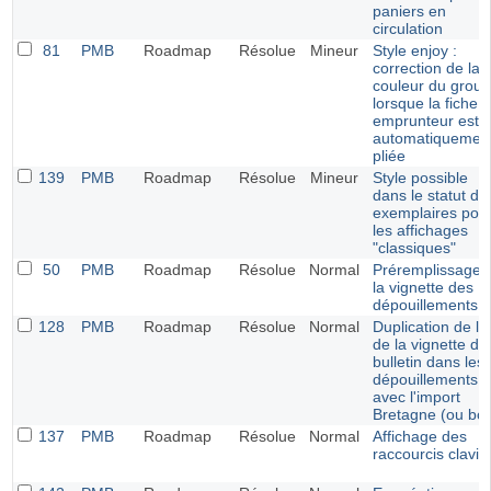
paniers en
circulation
81
PMB
Roadmap
Résolue
Mineur
Style enjoy :
correction de la
couleur du grou
lorsque la fiche
emprunteur est
automatiquemen
pliée
139
PMB
Roadmap
Résolue
Mineur
Style possible
dans le statut de
exemplaires pou
les affichages
"classiques"
50
PMB
Roadmap
Résolue
Normal
Préremplissage 
la vignette des
dépouillements
128
PMB
Roadmap
Résolue
Normal
Duplication de l'u
de la vignette du
bulletin dans les
dépouillements
avec l'import
Bretagne (ou bcd
137
PMB
Roadmap
Résolue
Normal
Affichage des
raccourcis clavie