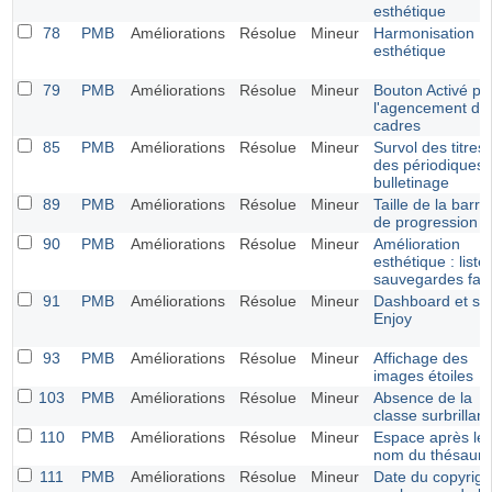
esthétique
78
PMB
Améliorations
Résolue
Mineur
Harmonisation
esthétique
79
PMB
Améliorations
Résolue
Mineur
Bouton Activé po
l'agencement de
cadres
85
PMB
Améliorations
Résolue
Mineur
Survol des titres
des périodiques 
bulletinage
89
PMB
Améliorations
Résolue
Mineur
Taille de la barre
de progression
90
PMB
Améliorations
Résolue
Mineur
Amélioration
esthétique : liste
sauvegardes fait
91
PMB
Améliorations
Résolue
Mineur
Dashboard et sty
Enjoy
93
PMB
Améliorations
Résolue
Mineur
Affichage des
images étoiles
103
PMB
Améliorations
Résolue
Mineur
Absence de la
classe surbrillan
110
PMB
Améliorations
Résolue
Mineur
Espace après le
nom du thésauru
111
PMB
Améliorations
Résolue
Mineur
Date du copyrigh