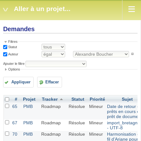
Aller à un projet...
Demandes
Filtres
Statut
Auteur
Ajouter le filtre
Options
Appliquer
Effacer
#
Projet
Tracker
Statut
Priorité
Sujet
65
PMB
Roadmap
Résolue
Mineur
Date de retour d
prêts en cours e
prêt de documen
67
PMB
Roadmap
Résolue
Mineur
import_bretagne
- UTF-8
70
PMB
Roadmap
Résolue
Mineur
Harmonisation d
fil d'Ariane pour 