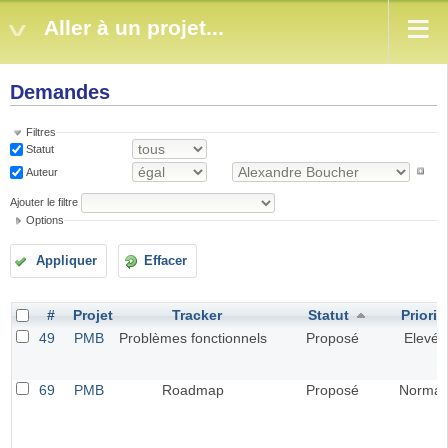
Aller à un projet...
Demandes
Filtres
Statut
Auteur
Ajouter le filtre
Options
Appliquer
Effacer
#
Projet
Tracker
Statut
Priorit
49
PMB
Problèmes fonctionnels
Proposé
Elevé
69
PMB
Roadmap
Proposé
Normal