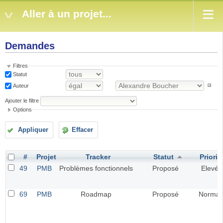
Aller à un projet...
Demandes
Filtres
Statut
Auteur
Ajouter le filtre
Options
Appliquer
Effacer
#
Projet
Tracker
Statut
Priorit
49
PMB
Problèmes fonctionnels
Proposé
Elevé
69
PMB
Roadmap
Proposé
Normal