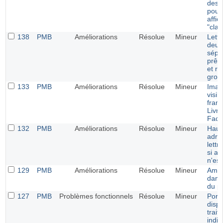
des 
pour 
affi
"clas
138
PMB
Améliorations
Résolue
Mineur
Lettr
deux
sépa
prêt
et re
grou
133
PMB
Améliorations
Résolue
Mineur
Imag
visib
fram
Livra
Fact
132
PMB
Améliorations
Résolue
Mineur
Haut
adre
lettr
si a
n'est
129
PMB
Améliorations
Résolue
Mineur
Amél
dans 
du po
127
PMB
Problèmes fonctionnels
Résolue
Mineur
Portai
dispa
trait
indi