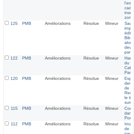
l'end
cadr
insér
zone
125
PMB
Améliorations
Résolue
Mineur
Saut 
impo
éditi
Bibli
alors
devra
par l
122
PMB
Améliorations
Résolue
Mineur
Harm
du fi
Cata
Pani
120
PMB
Améliorations
Résolue
Mineur
Espa
dern
de l
Resp
le ti
suiv
115
PMB
Améliorations
Résolue
Mineur
Coul
dans
Porta
112
PMB
Améliorations
Résolue
Mineur
Imag
de la
navig