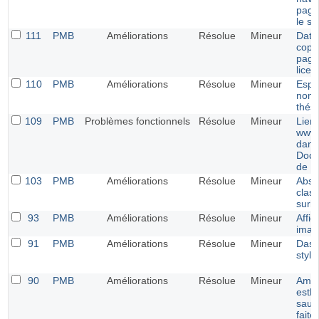
page
le st
111
PMB
Améliorations
Résolue
Mineur
Date
copyr
page
licen
110
PMB
Améliorations
Résolue
Mineur
Espa
nom 
thés
109
PMB
Problèmes fonctionnels
Résolue
Mineur
Lien
www.
dans
Docu
de 
103
PMB
Améliorations
Résolue
Mineur
Abse
clas
surbr
93
PMB
Améliorations
Résolue
Mineur
Affi
imag
91
PMB
Améliorations
Résolue
Mineur
Dash
style
90
PMB
Améliorations
Résolue
Mineur
Amél
esthé
sauv
faite