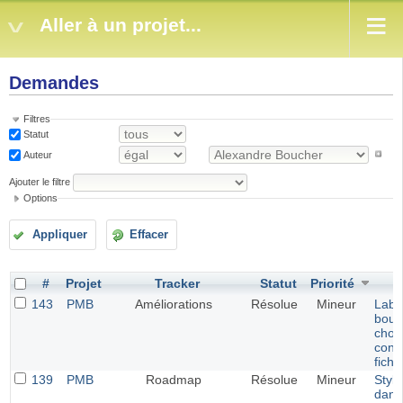
Aller à un projet...
Demandes
Filtres
Statut
Auteur
Ajouter le filtre
Options
Appliquer
Effacer
#
Projet
Tracker
Statut
Priorité
143
PMB
Améliorations
Résolue
Mineur
Labe
bout
choix
conv
fichi
139
PMB
Roadmap
Résolue
Mineur
Style
dans 