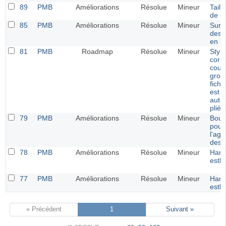
89
PMB
Améliorations
Résolue
Mineur
Taill
de p
85
PMB
Améliorations
Résolue
Mineur
Survo
des 
en bu
81
PMB
Roadmap
Résolue
Mineur
Style
corre
coul
grou
fich
est
auto
pliée
79
PMB
Améliorations
Résolue
Mineur
Bout
pour
l'ag
des 
78
PMB
Améliorations
Résolue
Mineur
Harm
esth
77
PMB
Améliorations
Résolue
Mineur
Harm
esth
« Précédent
1
Suivant »