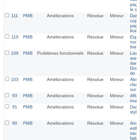
page
le st
111
PMB
Améliorations
Résolue
Mineur
Date
copyr
page
licen
110
PMB
Améliorations
Résolue
Mineur
Espa
nom 
thés
109
PMB
Problèmes fonctionnels
Résolue
Mineur
Lien
www.
dans
Docu
de 
103
PMB
Améliorations
Résolue
Mineur
Abse
clas
surbr
93
PMB
Améliorations
Résolue
Mineur
Affi
imag
91
PMB
Améliorations
Résolue
Mineur
Dash
style
90
PMB
Améliorations
Résolue
Mineur
Amél
esthé
sauv
faite