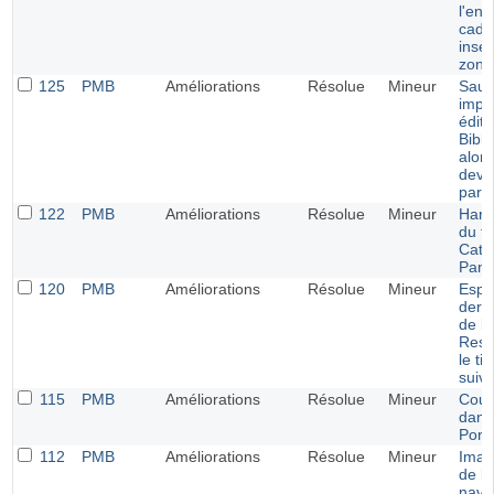
l'end
cadr
insér
zone
125
PMB
Améliorations
Résolue
Mineur
Saut 
impo
éditi
Bibli
alors
devra
par l
122
PMB
Améliorations
Résolue
Mineur
Harm
du fi
Cata
Pani
120
PMB
Améliorations
Résolue
Mineur
Espa
dern
de l
Resp
le ti
suiv
115
PMB
Améliorations
Résolue
Mineur
Coul
dans
Porta
112
PMB
Améliorations
Résolue
Mineur
Imag
de la
navig