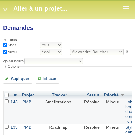
Aller à un projet...
Demandes
Filtres
Statut
Auteur
Ajouter le filtre
Options
Appliquer
Effacer
#
Projet
Tracker
Statut
Priorité
143
PMB
Améliorations
Résolue
Mineur
Labe
bout
choix
conv
fichi
139
PMB
Roadmap
Résolue
Mineur
Style
dans 