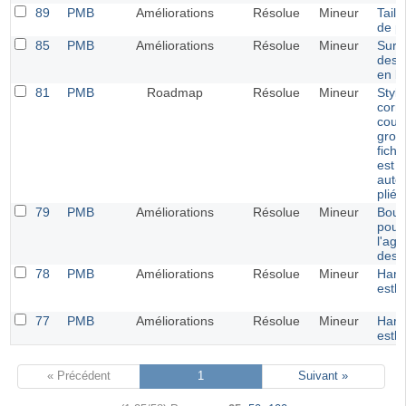
89
PMB
Améliorations
Résolue
Mineur
Taill
de p
85
PMB
Améliorations
Résolue
Mineur
Survo
des 
en bu
81
PMB
Roadmap
Résolue
Mineur
Style
corre
coul
grou
fich
est
auto
pliée
79
PMB
Améliorations
Résolue
Mineur
Bout
pour
l'ag
des 
78
PMB
Améliorations
Résolue
Mineur
Harm
esth
77
PMB
Améliorations
Résolue
Mineur
Harm
esth
« Précédent
1
Suivant »