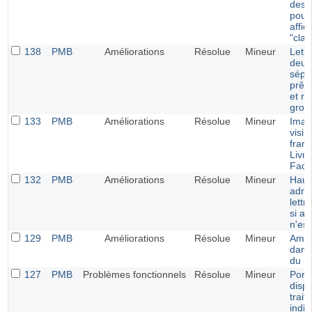
des 
pour 
affi
"clas
138
PMB
Améliorations
Résolue
Mineur
Lettr
deux
sépa
prêt
et re
grou
133
PMB
Améliorations
Résolue
Mineur
Imag
visib
fram
Livra
Fact
132
PMB
Améliorations
Résolue
Mineur
Haut
adre
lettr
si a
n'est
129
PMB
Améliorations
Résolue
Mineur
Amél
dans 
du po
127
PMB
Problèmes fonctionnels
Résolue
Mineur
Portai
dispa
trait
indi