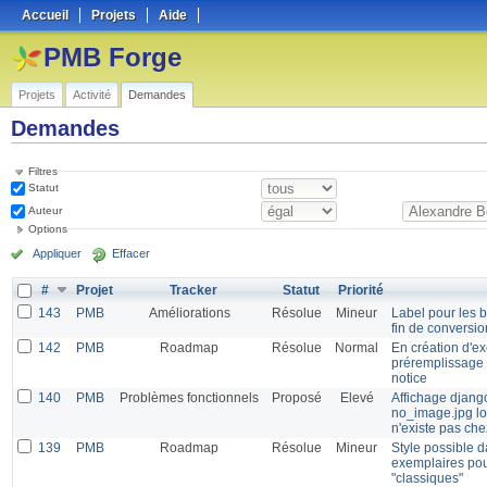
Accueil
Projets
Aide
PMB Forge
Projets
Activité
Demandes
Demandes
Filtres
Statut
Auteur
Options
Appliquer
Effacer
#
Projet
Tracker
Statut
Priorité
143
PMB
Améliorations
Résolue
Mineur
Label pour les 
fin de conversio
142
PMB
Roadmap
Résolue
Normal
En création d'ex
préremplissage 
notice
140
PMB
Problèmes fonctionnels
Proposé
Elevé
Affichage django
no_image.jpg lo
n'existe pas ch
139
PMB
Roadmap
Résolue
Mineur
Style possible d
exemplaires pou
"classiques"