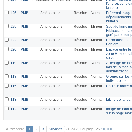
l'endroit où le 
la zone.
126
PMB
Améliorations
Résolue
Normal
Préremplissage 
dépouillements 
bulletin
125
PMB
Améliorations
Résolue
Mineur
Saut de ligne i
Bibliographie al
géré par le temp
122
PMB
Améliorations
Résolue
Mineur
Harmonisation d
Paniers
120
PMB
Améliorations
Résolue
Mineur
Espace entre le
zone Responsabil
suivant
119
PMB
Améliorations
Résolue
Normal
Affichage de la 
lors de la modif
administration
118
PMB
Améliorations
Résolue
Normal
Groupe sur les l
individuelles
115
PMB
Améliorations
Résolue
Mineur
Couleur hover d
113
PMB
Améliorations
Résolue
Normal
Lifting de la re
112
PMB
Améliorations
Résolue
Mineur
Image de fond d
sur la page main
« Précédent
1
2
3
Suivant »
(1-25/58)
Par page :
25
,
50
,
100