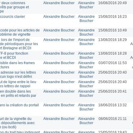
ur deux colonnes
Alexandre Boucher
Alexandre
16/08/2016 20:49
rêts par groupe et
Boucher
upe
ccourcis clavier
Alexandre Boucher
Alexandre
15/08/2016 16:23
Boucher
code pour les articles de
Alexandre Boucher
Alexandre
15/08/2016 10:49
roblème de vignette
Boucher
ors de l'import de
Alexandre Boucher
Alexandre
13/08/2016 18:29
de périodiques pour les
Boucher
A
ort Bretagne et BCDI
TF-8 pour fonction
Alexandre Boucher
Alexandre
13/08/2016 18:28
ne et BCDI
Boucher
A
isible dans les frames
Alexandre Boucher
Alexandre
03/07/2016 11:53
ctures
Boucher
adresse sur les lettres
Alexandre Boucher
Alexandre
25/06/2016 20:40
cun logo n'est défini
Boucher
 de ligne entre le lieu
Alexandre Boucher
Alexandre
25/06/2016 20:40
es lettres de rappel
Boucher
en double dans les
Alexandre Boucher
Alexandre
25/06/2016 20:41
 en prêts et retards par
Boucher
ns la création du portail
Alexandre Boucher
Alexandre
18/06/2016 13:32
Boucher
url de la vignette du
Alexandre Boucher
Alexandre
08/06/2016 21:11
es dépouillements avec
Boucher
e (ou bcdi)
tion du trait bleu indiquant
Alexandre Boucher
Alexandre
15/05/2016 19:43