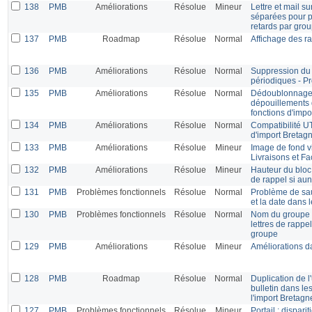
138
PMB
Améliorations
Résolue
Mineur
Lettre et mail s
séparées pour p
retards par gro
137
PMB
Roadmap
Résolue
Normal
Affichage des ra
136
PMB
Améliorations
Résolue
Normal
Suppression du 
périodiques - P
135
PMB
Améliorations
Résolue
Normal
Dédoublonnage l
dépouillements 
fonctions d'imp
134
PMB
Améliorations
Résolue
Normal
Compatibilité U
d'import Bretag
133
PMB
Améliorations
Résolue
Mineur
Image de fond v
Livraisons et Fa
132
PMB
Améliorations
Résolue
Mineur
Hauteur du bloc 
de rappel si aun
131
PMB
Problèmes fonctionnels
Résolue
Normal
Problème de saut
et la date dans l
130
PMB
Problèmes fonctionnels
Résolue
Normal
Nom du groupe 
lettres de rappel
groupe
129
PMB
Améliorations
Résolue
Mineur
Améliorations da
128
PMB
Roadmap
Résolue
Normal
Duplication de l'
bulletin dans l
l'import Bretagn
127
PMB
Problèmes fonctionnels
Résolue
Mineur
Portail : dispari