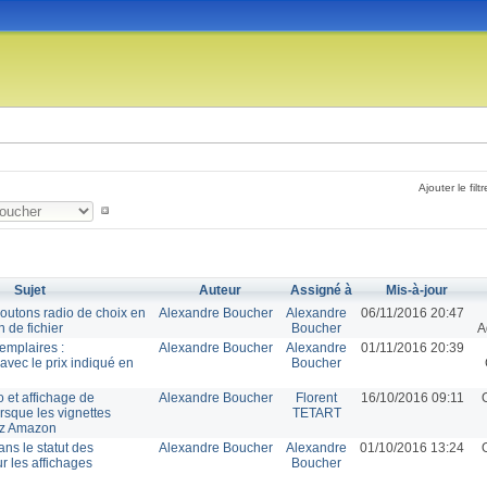
Ajouter le filtr
Sujet
Auteur
Assigné à
Mis-à-jour
boutons radio de choix en
Alexandre Boucher
Alexandre
06/11/2016 20:47
n de fichier
Boucher
A
emplaires :
Alexandre Boucher
Alexandre
01/11/2016 20:39
avec le prix indiqué en
Boucher
 et affichage de
Alexandre Boucher
Florent
16/10/2016 09:11
rsque les vignettes
TETART
ez Amazon
ans le statut des
Alexandre Boucher
Alexandre
01/10/2016 13:24
r les affichages
Boucher