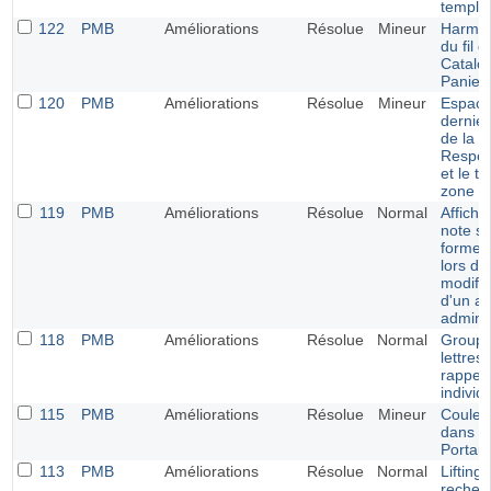
templa
122
PMB
Améliorations
Résolue
Mineur
Harmon
du fil d
Catalo
Panier
120
PMB
Améliorations
Résolue
Mineur
Espace
dernie
de la 
Respon
et le ti
zone s
119
PMB
Améliorations
Résolue
Normal
Afficha
note s
forme d
lors de
modific
d'un av
adminis
118
PMB
Améliorations
Résolue
Normal
Groupe
lettres
rappel
individ
115
PMB
Améliorations
Résolue
Mineur
Couleu
dans l
Portail
113
PMB
Améliorations
Résolue
Normal
Lifting 
recher