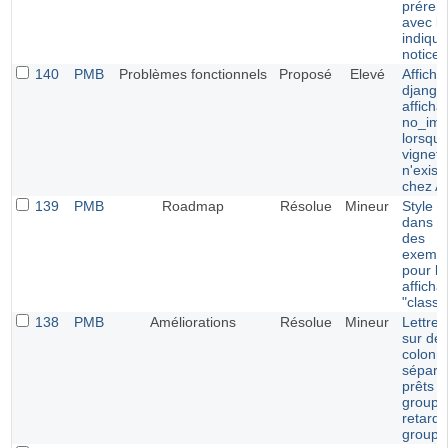
prérem
avec le
indiqu
notice
140
PMB
Problèmes fonctionnels
Proposé
Elevé
Afficha
django 
afficha
no_ima
lorsque
vignett
n'exist
chez 
139
PMB
Roadmap
Résolue
Mineur
Style p
dans le
des
exempl
pour le
afficha
"classi
138
PMB
Améliorations
Résolue
Mineur
Lettre 
sur de
colonn
séparé
prêts p
groupe
retards
groupe