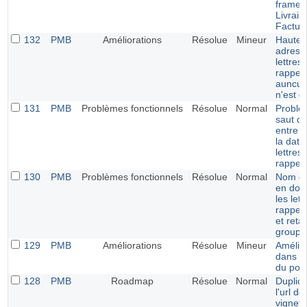
frames
Livrais
Factur
132
PMB
Améliorations
Résolue
Mineur
Hauteu
adresse
lettres
rappel 
auncun
n'est dé
131
PMB
Problèmes fonctionnels
Résolue
Normal
Problè
saut de
entre le
la date
lettres
rappel
130
PMB
Problèmes fonctionnels
Résolue
Normal
Nom du
en dou
les let
rappel 
et reta
groupe
129
PMB
Améliorations
Résolue
Mineur
Amélio
dans la
du port
128
PMB
Roadmap
Résolue
Normal
Duplica
l'url de
vignett