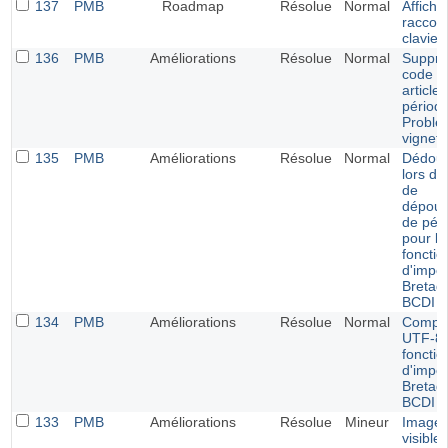
137
PMB
Roadmap
Résolue
Normal
Affich
raccour
clavier
136
PMB
Améliorations
Résolue
Normal
Suppre
code p
article
périodi
Problè
vignett
135
PMB
Améliorations
Résolue
Normal
Dédou
lors de
de
dépoui
de pér
pour le
fonctio
d'impor
Bretag
BCDI
134
PMB
Améliorations
Résolue
Normal
Compati
UTF-8 
fonctio
d'impor
Bretag
BCDI
133
PMB
Améliorations
Résolue
Mineur
Image 
visible