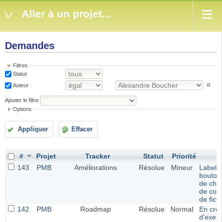
Aller à un projet...
Demandes
Filtres
Statut
Auteur
Ajouter le filtre
Options
Appliquer
Effacer
#
Projet
Tracker
Statut
Priorité
S
143
PMB
Améliorations
Résolue
Mineur
Label p
bouton
de choi
de con
de fich
142
PMB
Roadmap
Résolue
Normal
En créa
d'exemp