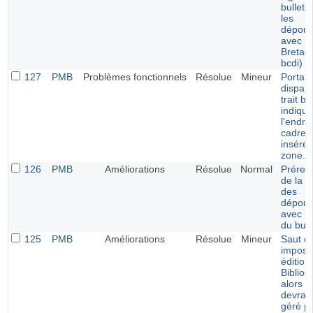
bulleti
les
dépoui
avec l'
Bretag
bcdi)
127
PMB
Problèmes fonctionnels
Résolue
Mineur
Portail 
dispari
trait bl
indiqua
l'endroi
cadre v
inséré 
zone.
126
PMB
Améliorations
Résolue
Normal
Prérem
de la v
des
dépoui
avec la
du bull
125
PMB
Améliorations
Résolue
Mineur
Saut de
imposé
édition
Bibliog
alors q
devrait
géré pa