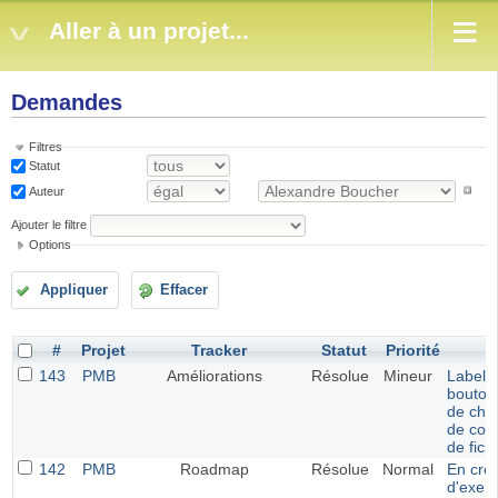
Aller à un projet...
Demandes
Filtres
Statut
Auteur
Ajouter le filtre
Options
Appliquer
Effacer
#
Projet
Tracker
Statut
Priorité
S
143
PMB
Améliorations
Résolue
Mineur
Label p
bouton
de choi
de con
de fich
142
PMB
Roadmap
Résolue
Normal
En créa
d'exemp