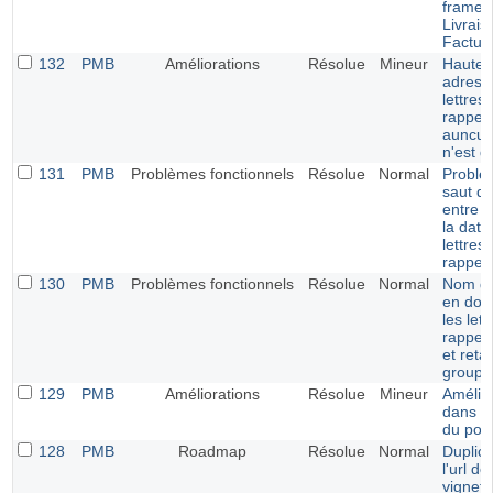
frames
Livrais
Factur
132
PMB
Améliorations
Résolue
Mineur
Hauteu
adresse
lettres
rappel 
auncun
n'est dé
131
PMB
Problèmes fonctionnels
Résolue
Normal
Problè
saut de
entre le
la date
lettres
rappel
130
PMB
Problèmes fonctionnels
Résolue
Normal
Nom du
en dou
les let
rappel 
et reta
groupe
129
PMB
Améliorations
Résolue
Mineur
Amélio
dans la
du port
128
PMB
Roadmap
Résolue
Normal
Duplica
l'url de
vignett