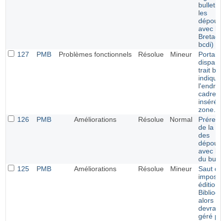
bulleti
les
dépoui
avec l'
Bretag
bcdi)
127
PMB
Problèmes fonctionnels
Résolue
Mineur
Portail 
dispari
trait bl
indiqua
l'endroi
cadre v
inséré 
zone.
126
PMB
Améliorations
Résolue
Normal
Prérem
de la v
des
dépoui
avec la
du bull
125
PMB
Améliorations
Résolue
Mineur
Saut de
imposé
édition
Bibliog
alors q
devrait
géré pa