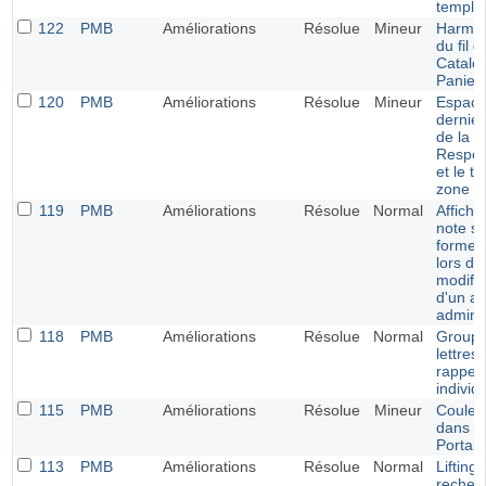
templa
122
PMB
Améliorations
Résolue
Mineur
Harmon
du fil d
Catalo
Panier
120
PMB
Améliorations
Résolue
Mineur
Espace
dernie
de la 
Respon
et le ti
zone s
119
PMB
Améliorations
Résolue
Normal
Afficha
note s
forme d
lors de
modific
d'un av
adminis
118
PMB
Améliorations
Résolue
Normal
Groupe
lettres
rappel
individ
115
PMB
Améliorations
Résolue
Mineur
Couleu
dans l
Portail
113
PMB
Améliorations
Résolue
Normal
Lifting 
recher