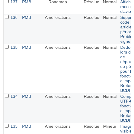
137
PMB
Roadmap
Résolue
Normal
Affich
raccour
clavier
136
PMB
Améliorations
Résolue
Normal
Suppre
code p
article
périodi
Problè
vignett
135
PMB
Améliorations
Résolue
Normal
Dédou
lors de
de
dépoui
de pér
pour le
fonctio
d'impor
Bretag
BCDI
134
PMB
Améliorations
Résolue
Normal
Compati
UTF-8 
fonctio
d'impor
Bretag
BCDI
133
PMB
Améliorations
Résolue
Mineur
Image 
visible