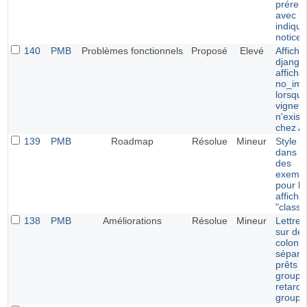
prérem
avec le
indiqu
notice
140
PMB
Problèmes fonctionnels
Proposé
Elevé
Afficha
django 
afficha
no_ima
lorsque
vignett
n'exist
chez 
139
PMB
Roadmap
Résolue
Mineur
Style p
dans le
des
exempl
pour le
afficha
"classi
138
PMB
Améliorations
Résolue
Mineur
Lettre 
sur de
colonn
séparé
prêts p
groupe
retards
groupe