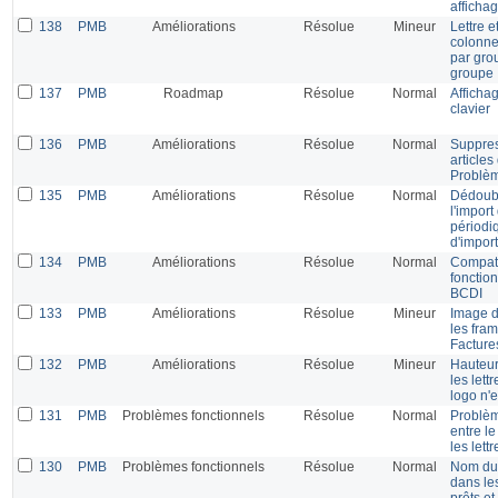
afficha
138
PMB
Améliorations
Résolue
Mineur
Lettre e
colonne
par gro
groupe
137
PMB
Roadmap
Résolue
Normal
Afficha
clavier
136
PMB
Améliorations
Résolue
Normal
Suppres
articles
Problèm
135
PMB
Améliorations
Résolue
Normal
Dédoubl
l'impor
périodi
d'impor
134
PMB
Améliorations
Résolue
Normal
Compati
fonction
BCDI
133
PMB
Améliorations
Résolue
Mineur
Image d
les fram
Facture
132
PMB
Améliorations
Résolue
Mineur
Hauteur
les lett
logo n'e
131
PMB
Problèmes fonctionnels
Résolue
Normal
Problèm
entre le
les lett
130
PMB
Problèmes fonctionnels
Résolue
Normal
Nom du
dans les
prêts et