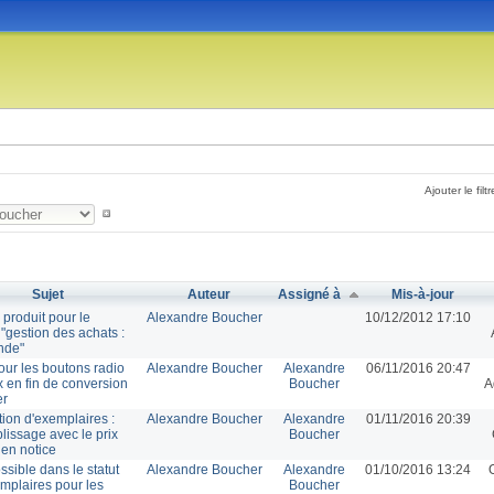
Ajouter le filtr
Sujet
Auteur
Assigné à
Mis-à-jour
 produit pour le
Alexandre Boucher
10/12/2012 17:10
"gestion des achats :
nde"
our les boutons radio
Alexandre Boucher
Alexandre
06/11/2016 20:47
x en fin de conversion
Boucher
A
er
tion d'exemplaires :
Alexandre Boucher
Alexandre
01/11/2016 20:39
lissage avec le prix
Boucher
 en notice
ssible dans le statut
Alexandre Boucher
Alexandre
01/10/2016 13:24
mplaires pour les
Boucher