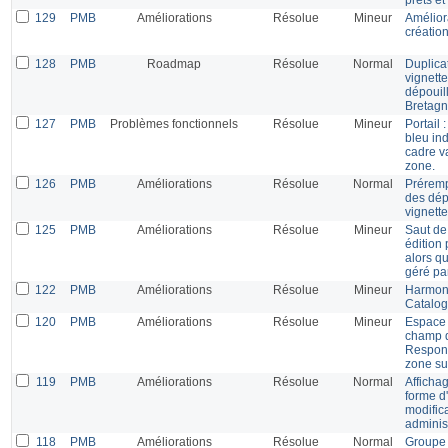
129
PMB
Améliorations
Résolue
Mineur
Amélior
création
128
PMB
Roadmap
Résolue
Normal
Duplicat
vignette
dépouil
Bretagn
127
PMB
Problèmes fonctionnels
Résolue
Mineur
Portail :
bleu ind
cadre v
zone.
126
PMB
Améliorations
Résolue
Normal
Préremp
des dép
vignette
125
PMB
Améliorations
Résolue
Mineur
Saut de
édition
alors qu
géré pa
122
PMB
Améliorations
Résolue
Mineur
Harmoni
Catalog
120
PMB
Améliorations
Résolue
Mineur
Espace 
champ d
Responsa
zone su
119
PMB
Améliorations
Résolue
Normal
Afficha
forme d'
modifica
adminis
118
PMB
Améliorations
Résolue
Normal
Groupe s