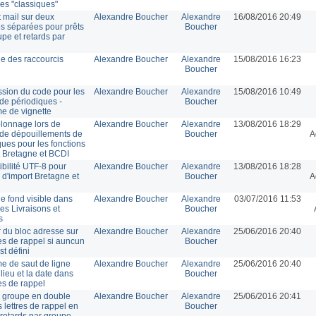
ges "classiques"
t mail sur deux
Alexandre Boucher
Alexandre
16/08/2016 20:49
s séparées pour prêts
Boucher
upe et retards par
ge des raccourcis
Alexandre Boucher
Alexandre
15/08/2016 16:23
Boucher
sion du code pour les
Alexandre Boucher
Alexandre
15/08/2016 10:49
 de périodiques -
Boucher
e de vignette
onnage lors de
Alexandre Boucher
Alexandre
13/08/2016 18:29
t de dépouillements de
Boucher
A
ques pour les fonctions
t Bretagne et BCDI
bilité UTF-8 pour
Alexandre Boucher
Alexandre
13/08/2016 18:28
 d'import Bretagne et
Boucher
A
e fond visible dans
Alexandre Boucher
Alexandre
03/07/2016 11:53
es Livraisons et
Boucher
s
 du bloc adresse sur
Alexandre Boucher
Alexandre
25/06/2016 20:40
res de rappel si auncun
Boucher
st défini
e de saut de ligne
Alexandre Boucher
Alexandre
25/06/2016 20:40
 lieu et la date dans
Boucher
res de rappel
 groupe en double
Alexandre Boucher
Alexandre
25/06/2016 20:41
 lettres de rappel en
Boucher
 retards par groupe