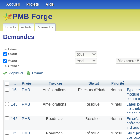
Accueil
Projets
Aide
PMB Forge
Projets
Activité
Demandes
Demandes
Filtres
Statut
Auteur
Options
Appliquer
Effacer
#
Projet
Tracker
Statut
Priorité
16
PMB
Améliorations
En cours d'étude
Normal
Type de
module 
comma
143
PMB
Améliorations
Résolue
Mineur
Label p
de choi
de fichi
142
PMB
Roadmap
Résolue
Normal
En créa
préremp
indiqué
139
PMB
Roadmap
Résolue
Mineur
Style po
des exe