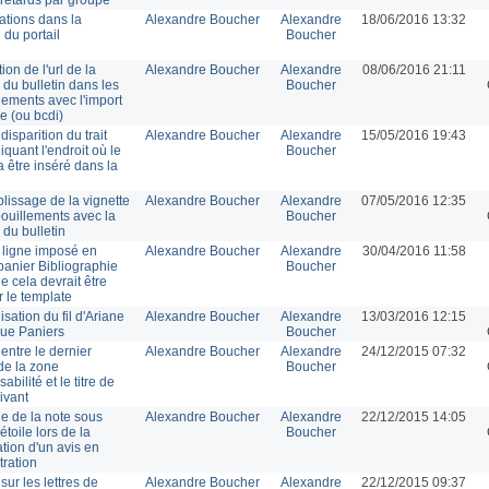
ations dans la
Alexandre Boucher
Alexandre
18/06/2016 13:32
 du portail
Boucher
ion de l'url de la
Alexandre Boucher
Alexandre
08/06/2016 21:11
 du bulletin dans les
Boucher
lements avec l'import
e (ou bcdi)
 disparition du trait
Alexandre Boucher
Alexandre
15/05/2016 19:43
iquant l'endroit où le
Boucher
a être inséré dans la
lissage de la vignette
Alexandre Boucher
Alexandre
07/05/2016 12:35
ouillements avec la
Boucher
 du bulletin
 ligne imposé en
Alexandre Boucher
Alexandre
30/04/2016 11:58
 panier Bibliographie
Boucher
e cela devrait être
r le template
sation du fil d'Ariane
Alexandre Boucher
Alexandre
13/03/2016 12:15
ue Paniers
Boucher
entre le dernier
Alexandre Boucher
Alexandre
24/12/2015 07:32
e la zone
Boucher
bilité et le titre de
ivant
ge de la note sous
Alexandre Boucher
Alexandre
22/12/2015 14:05
étoile lors de la
Boucher
tion d'un avis en
tration
ur les lettres de
Alexandre Boucher
Alexandre
22/12/2015 09:37