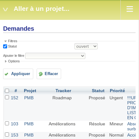
Aller à un projet...
Demandes
Filtres
Statut
Ajouter le filtre
Options
Appliquer
Effacer
#
Projet
Tracker
Statut
Priorité
152
PMB
Roadmap
Proposé
Urgent
!!!UR
PRO
D'IM
LIST
EN C
103
PMB
Améliorations
Résolue
Mineur
Absen
surbri
153
PMB
Améliorations
Proposé
Normal
Accès 