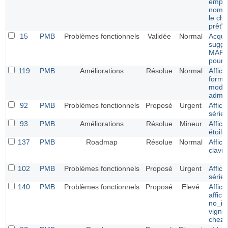
empru
nom d
le ch
prêt"
15
PMB
Problèmes fonctionnels
Validée
Normal
Acquis
sugge
MARC 
pour l
119
PMB
Améliorations
Résolue
Normal
Affic
forme 
modifi
admin
92
PMB
Problèmes fonctionnels
Proposé
Urgent
Affich
série
93
PMB
Améliorations
Résolue
Mineur
Affic
étoile
137
PMB
Roadmap
Résolue
Normal
Affic
clavie
102
PMB
Problèmes fonctionnels
Proposé
Urgent
Affich
série
140
PMB
Problèmes fonctionnels
Proposé
Elevé
Affic
affic
no_im
vignet
chez