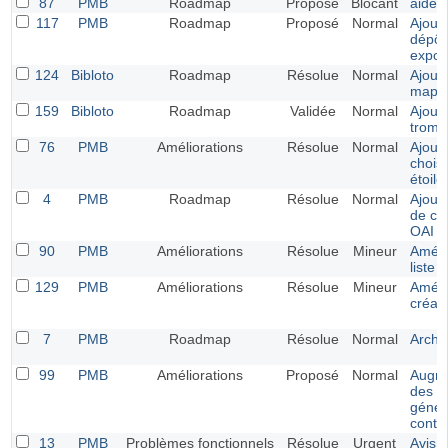
87
PMB
Roadmap
Proposé
Blocant
aide
117
PMB
Roadmap
Proposé
Normal
Ajout
dépôt 
expo
124
Bibloto
Roadmap
Résolue
Normal
Ajout 
mapp
159
Bibloto
Roadmap
Validée
Normal
Ajout 
tromb
76
PMB
Améliorations
Résolue
Normal
Ajout 
choisi
étoile
4
PMB
Roadmap
Résolue
Normal
Ajoute
de co
OAI s
90
PMB
Améliorations
Résolue
Mineur
Amélio
liste 
129
PMB
Améliorations
Résolue
Mineur
Améli
créati
7
PMB
Roadmap
Résolue
Normal
Archi
99
PMB
Améliorations
Proposé
Normal
Augmen
des c
génér
conte
13
PMB
Problèmes fonctionnels
Résolue
Urgent
Avis_