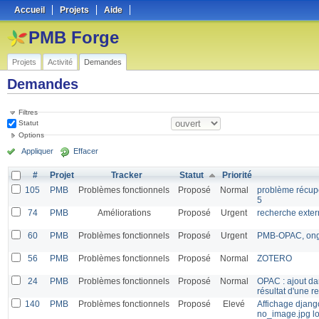
Accueil
Projets
Aide
PMB Forge
Projets
Activité
Demandes
Demandes
Filtres
Statut
Options
Appliquer
Effacer
#
Projet
Tracker
Statut
Priorité
105
PMB
Problèmes fonctionnels
Proposé
Normal
problème récupé
5
74
PMB
Améliorations
Proposé
Urgent
recherche exte
60
PMB
Problèmes fonctionnels
Proposé
Urgent
PMB-OPAC, ongl
56
PMB
Problèmes fonctionnels
Proposé
Normal
ZOTERO
24
PMB
Problèmes fonctionnels
Proposé
Normal
OPAC : ajout dan
résultat d'une r
140
PMB
Problèmes fonctionnels
Proposé
Elevé
Affichage djang
no_image.jpg lo