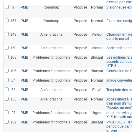
n'existe pas c
9
PMB
Roadmap
Proposé
Normal
Visionneuse e
167
PMB
Roadmap
Proposé
Normal
Extension navig
149
PMB
Améliorations
Proposé
Mineur
Changement de 
dans le portail
150
PMB
Améliorations
Proposé
Mineur
Sortie pdf plan
108
PMB
Problèmes fonctionnels
Proposé
Blocant
Les éditions fai
accents échouen
UTF-8
106
PMB
Problèmes fonctionnels
Proposé
Blocant
Génération de 
64
PMB
Problèmes fonctionnels
Proposé
Normal
image couvertu
58
PMB
Améliorations
Proposé
Elevé
Template des no
153
PMB
Améliorations
Proposé
Normal
Accès direct à l
d'un nom d'emp
"Ajouter un prêt
27
PMB
Problèmes fonctionnels
Proposé
Urgent
problems with 
XLS file with a
169
PMB
Problèmes fonctionnels
Proposé
Blocant
PMB 7.4.1 - Tri 
périodique par 
erroné