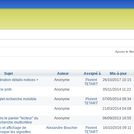
Ajouter le filtr
Sujet
Auteur
Assigné à
Mis-à-jour
ration détails notices >
Anonyme
Florent
26/10/2017 10:15
TETART
rne pmb
Anonyme
05/11/2014 11:22
et recherche invisible
Anonyme
Florent
07/05/2014 09:34
TETART
Anonyme
21/03/2014 04:08
s le panier "lecteur" du
Anonyme
06/09/2013 16:55
echerche multicritère
o et affichage de
Alexandre Boucher
Florent
16/10/2016 09:11
rsque les vignettes
TETART