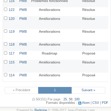
116
PMB
Problèmes fonctionnels
Résolue
122
PMB
Améliorations
Résolue
120
PMB
Améliorations
Résolue
119
PMB
Améliorations
Résolue
118
PMB
Améliorations
Résolue
117
PMB
Roadmap
Proposé
115
PMB
Améliorations
Résolue
114
PMB
Améliorations
Proposé
« Précédent
1
Suivant »
(1-50/151)
Par page :
25
,
50
,
100
Formats disponibles :
Atom
CSV
PDF
Powered by
Redmine
© 2006-2017 Jean-Philippe Lang