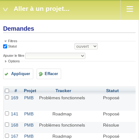
Aller à un projet...
Demandes
Filtres
Statut
Ajouter le filtre
Options
Appliquer
Effacer
#
Projet
Tracker
Statut
169
PMB
Problèmes fonctionnels
Proposé
141
PMB
Roadmap
Proposé
168
PMB
Problèmes fonctionnels
Résolue
167
PMB
Roadmap
Proposé