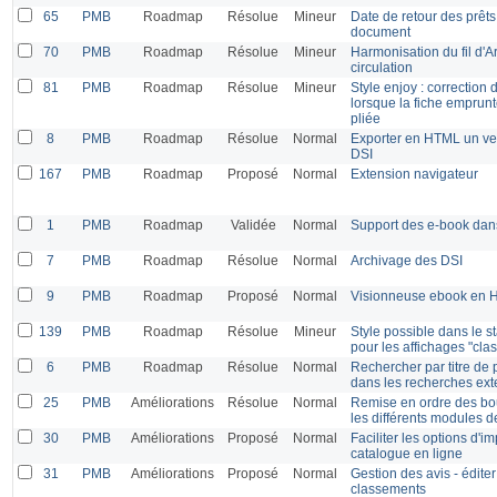
65
PMB
Roadmap
Résolue
Mineur
Date de retour des prêts
document
70
PMB
Roadmap
Résolue
Mineur
Harmonisation du fil d'A
circulation
81
PMB
Roadmap
Résolue
Mineur
Style enjoy : correction
lorsque la fiche emprun
pliée
8
PMB
Roadmap
Résolue
Normal
Exporter en HTML un ve
DSI
167
PMB
Roadmap
Proposé
Normal
Extension navigateur
1
PMB
Roadmap
Validée
Normal
Support des e-book da
7
PMB
Roadmap
Résolue
Normal
Archivage des DSI
9
PMB
Roadmap
Proposé
Normal
Visionneuse ebook en 
139
PMB
Roadmap
Résolue
Mineur
Style possible dans le s
pour les affichages "cla
6
PMB
Roadmap
Résolue
Normal
Rechercher par titre de p
dans les recherches ext
25
PMB
Améliorations
Résolue
Normal
Remise en ordre des bout
les différents modules d
30
PMB
Améliorations
Proposé
Normal
Faciliter les options d'i
catalogue en ligne
31
PMB
Améliorations
Proposé
Normal
Gestion des avis - éditer 
classements