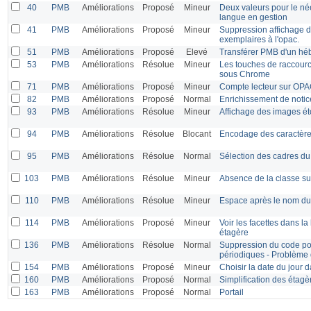
40
PMB
Améliorations
Proposé
Mineur
Deux valeurs pour le née
langue en gestion
41
PMB
Améliorations
Proposé
Mineur
Suppression affichage di
exemplaires à l'opac.
51
PMB
Améliorations
Proposé
Elevé
Transférer PMB d'un hé
53
PMB
Améliorations
Résolue
Mineur
Les touches de raccourc
sous Chrome
71
PMB
Améliorations
Proposé
Mineur
Compte lecteur sur OP
82
PMB
Améliorations
Proposé
Normal
Enrichissement de notic
93
PMB
Améliorations
Résolue
Mineur
Affichage des images ét
94
PMB
Améliorations
Résolue
Blocant
Encodage des caractères
95
PMB
Améliorations
Résolue
Normal
Sélection des cadres du 
103
PMB
Améliorations
Résolue
Mineur
Absence de la classe su
110
PMB
Améliorations
Résolue
Mineur
Espace après le nom du
114
PMB
Améliorations
Proposé
Mineur
Voir les facettes dans la
étagère
136
PMB
Améliorations
Résolue
Normal
Suppression du code pou
périodiques - Problème 
154
PMB
Améliorations
Proposé
Mineur
Choisir la date du jour d
160
PMB
Améliorations
Proposé
Normal
Simplification des étagè
163
PMB
Améliorations
Proposé
Normal
Portail