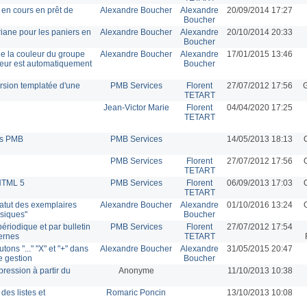
 en cours en prêt de
Alexandre Boucher
Alexandre
20/09/2014 17:27
Boucher
riane pour les paniers en
Alexandre Boucher
Alexandre
20/10/2014 20:33
Boucher
 de la couleur du groupe
Alexandre Boucher
Alexandre
17/01/2015 13:46
teur est automatiquement
Boucher
rsion templatée d'une
PMB Services
Florent
27/07/2012 17:56
G
TETART
Jean-Victor Marie
Florent
04/04/2020 17:25
TETART
ns PMB
PMB Services
14/05/2013 18:13
PMB Services
Florent
27/07/2012 17:56
TETART
HTML 5
PMB Services
Florent
06/09/2013 17:03
TETART
tatut des exemplaires
Alexandre Boucher
Alexandre
01/10/2016 13:24
ssiques"
Boucher
ériodique et par bulletin
PMB Services
Florent
27/07/2012 17:54
ernes
TETART
ons "..." "X" et "+" dans
Alexandre Boucher
Alexandre
31/05/2015 20:47
e gestion
Boucher
mpression à partir du
Anonyme
11/10/2013 10:38
des listes et
Romaric Poncin
13/10/2013 10:08