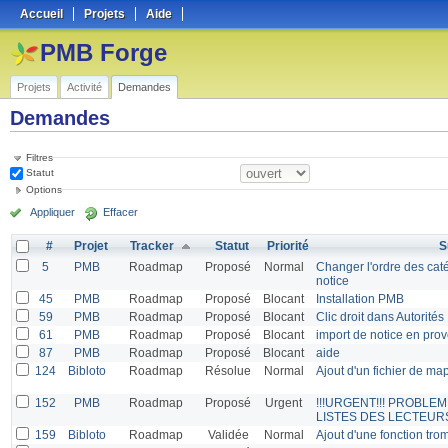
Accueil
Projets
Aide
PMB Forge
Projets
Activité
Demandes
Demandes
Filtres
Statut
Options
Appliquer
Effacer
#
Projet
Tracker
Statut
Priorité
S
5
PMB
Roadmap
Proposé
Normal
Changer l'ordre des cat
notice
45
PMB
Roadmap
Proposé
Blocant
Installation PMB
59
PMB
Roadmap
Proposé
Blocant
Clic droit dans Autorités
61
PMB
Roadmap
Proposé
Blocant
import de notice en pr
87
PMB
Roadmap
Proposé
Blocant
aide
124
Bibloto
Roadmap
Résolue
Normal
Ajout d'un fichier de ma
152
PMB
Roadmap
Proposé
Urgent
!!!URGENT!!! PROBLE
LISTES DES LECTEURS
159
Bibloto
Roadmap
Validée
Normal
Ajout d'une fonction tr