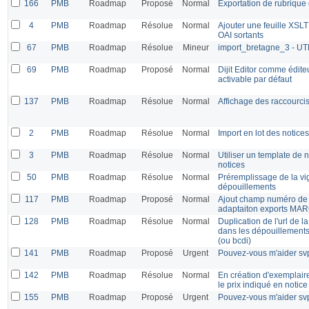
166
PMB
Roadmap
Proposé
Normal
Exportation de rubrique e
4
PMB
Roadmap
Résolue
Normal
Ajouter une feuille XSL
OAI sortants
67
PMB
Roadmap
Résolue
Mineur
import_bretagne_3 - UT
69
PMB
Roadmap
Proposé
Normal
Dijit Editor comme édite
activable par défaut
137
PMB
Roadmap
Résolue
Normal
Affichage des raccourcis
2
PMB
Roadmap
Résolue
Normal
Import en lot des notice
3
PMB
Roadmap
Résolue
Normal
Utiliser un template de 
notices
50
PMB
Roadmap
Résolue
Normal
Préremplissage de la vi
dépouillements
117
PMB
Roadmap
Proposé
Normal
Ajout champ numéro de 
adaptaiton exports MA
128
PMB
Roadmap
Résolue
Normal
Duplication de l'url de la
dans les dépouillements
(ou bcdi)
141
PMB
Roadmap
Proposé
Urgent
Pouvez-vous m'aider sv
142
PMB
Roadmap
Résolue
Normal
En création d'exemplair
le prix indiqué en notice
155
PMB
Roadmap
Proposé
Urgent
Pouvez-vous m'aider sv