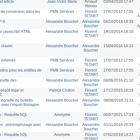
t article
Jean-Victor Marie
Arnaud
03/04/2020 17:47
Renou
T de conversion dans les
PMB Services
Florent
27/07/2012 17:55
TETART
A
F-8
Alexandre Boucher
Alexandre
04/10/2014 18:39
Boucher
A
ur javascript HTML
Alexandre Boucher
Florent
19/10/2014 18:16
TETART
 clavier
Alexandre Boucher
Alexandre
15/08/2016 16:23
Boucher
s externes
PMB Services
Florent
27/07/2012 17:55
TETART
notice pour les entêtes de
PMB Services
Florent
27/07/2012 17:55
TETART
gnette des
Alexandre Boucher
Alexandre
08/06/2016 21:10
Boucher
dépôt légal et
Patrice Chalon
Florent
17/12/2015 10:19
RC
TETART
 vignette du bulletin
Alexandre Boucher
Alexandre
08/06/2016 21:11
 avec l'import Bretagne
Boucher
p - Requête SQL
Anonyme
Florent
06/07/2021 17:19
TETART
es : préremplissage avec
Alexandre Boucher
Alexandre
01/11/2016 20:39
Boucher
p - Requête SQL
Anonyme
Florent
07/02/2018 14:22
TETART