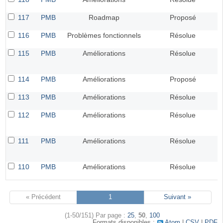
117
PMB
Roadmap
Proposé
116
PMB
Problèmes fonctionnels
Résolue
115
PMB
Améliorations
Résolue
114
PMB
Améliorations
Proposé
113
PMB
Améliorations
Résolue
112
PMB
Améliorations
Résolue
111
PMB
Améliorations
Résolue
110
PMB
Améliorations
Résolue
« Précédent
1
Suivant »
(1-50/151)
Par page :
25
,
50
,
100
Formats disponibles :
Atom
CSV
PDF