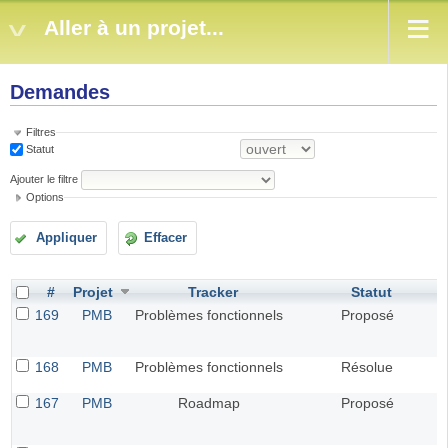
Aller à un projet...
Demandes
Filtres
Statut
Ajouter le filtre
Options
Appliquer
Effacer
#
Projet
Tracker
Statut
169
PMB
Problèmes fonctionnels
Proposé
168
PMB
Problèmes fonctionnels
Résolue
167
PMB
Roadmap
Proposé