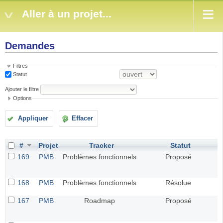
Aller à un projet...
Demandes
Filtres
Statut
Ajouter le filtre
Options
Appliquer
Effacer
#
Projet
Tracker
Statut
169
PMB
Problèmes fonctionnels
Proposé
168
PMB
Problèmes fonctionnels
Résolue
167
PMB
Roadmap
Proposé