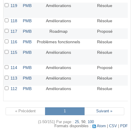
119
PMB
Améliorations
Résolue
118
PMB
Améliorations
Résolue
117
PMB
Roadmap
Proposé
116
PMB
Problèmes fonctionnels
Résolue
115
PMB
Améliorations
Résolue
114
PMB
Améliorations
Proposé
113
PMB
Améliorations
Résolue
112
PMB
Améliorations
Résolue
« Précédent
1
Suivant »
(1-50/151)
Par page :
25
,
50
,
100
Formats disponibles :
Atom
CSV
PDF