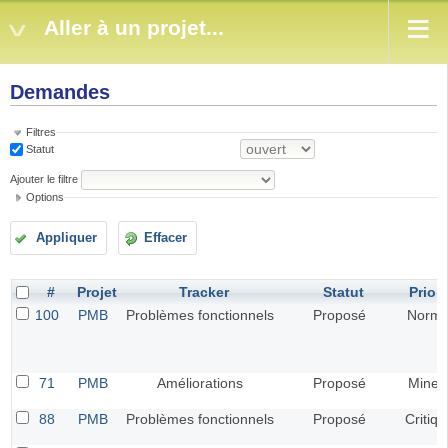
Aller à un projet...
Demandes
Filtres
Statut
Ajouter le filtre
Options
Appliquer
Effacer
#
Projet
Tracker
Statut
Priori
100
PMB
Problèmes fonctionnels
Proposé
Norma
71
PMB
Améliorations
Proposé
Mineu
88
PMB
Problèmes fonctionnels
Proposé
Critiqu