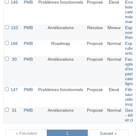
146
PMB
Problèmes fonctionnels
Proposé
Elevé
Erreu
liste 
catég
index
manu
110
PMB
Améliorations
Résolue
Mineur
Espac
nom 
thésa
166
PMB
Roadmap
Proposé
Normal
Expor
rubri
articl
30
PMB
Améliorations
Proposé
Normal
Facili
optio
d'imp
partir
catal
ligne
147
PMB
Problèmes fonctionnels
Proposé
Elevé
Filtr
sauve
utilis
inopé
31
PMB
Améliorations
Proposé
Normal
Gesti
- édit
et cl
« Précédent
1
Suivant »