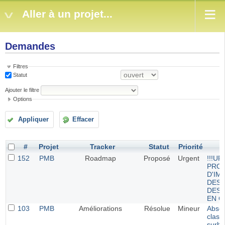
Aller à un projet...
Demandes
Filtres
Statut
Ajouter le filtre
Options
Appliquer
Effacer
#
Projet
Tracker
Statut
Priorité
152
PMB
Roadmap
Proposé
Urgent
!!!UR
PRO
D'IM
DES 
DES 
EN C
103
PMB
Améliorations
Résolue
Mineur
Absen
class
surbr