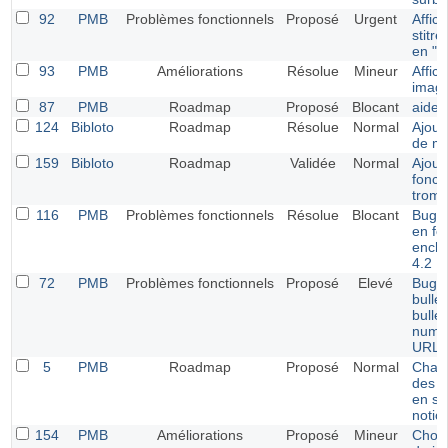
92
PMB
Problèmes fonctionnels
Proposé
Urgent
Affic
stitre
en "c
93
PMB
Améliorations
Résolue
Mineur
Affic
image
87
PMB
Roadmap
Proposé
Blocant
aide
124
Bibloto
Roadmap
Résolue
Normal
Ajout 
de m
159
Bibloto
Roadmap
Validée
Normal
Ajout
fonct
trom
116
PMB
Problèmes fonctionnels
Résolue
Blocant
Bug -
en fo
ench
4.2
72
PMB
Problèmes fonctionnels
Proposé
Elevé
Bug d
bulle
bullet
numé
URL
5
PMB
Roadmap
Proposé
Normal
Chang
des c
en sa
notic
154
PMB
Améliorations
Proposé
Mineur
Chois