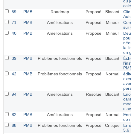
du jo
calen
59
PMB
Roadmap
Proposé
Blocant
Clic d
Autor
71
PMB
Améliorations
Proposé
Mineur
Compt
sur 
40
PMB
Améliorations
Proposé
Mineur
Deux 
pour 
néerl
la lis
en ge
39
PMB
Problèmes fonctionnels
Proposé
Blocant
Éche
l'inst
PMB 
42
PMB
Problèmes fonctionnels
Proposé
Normal
éditer
exemp
avec
perso
94
PMB
Améliorations
Résolue
Blocant
Enco
carac
modif
d'avis
82
PMB
Améliorations
Proposé
Normal
Enric
de no
88
PMB
Problèmes fonctionnels
Proposé
Critique
Erreu
5.6