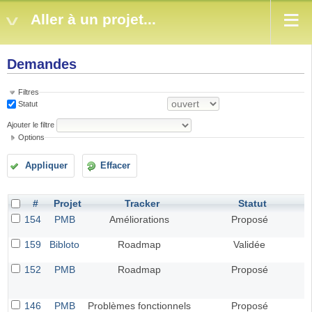
Aller à un projet...
Demandes
Filtres
Statut
Ajouter le filtre
Options
Appliquer
Effacer
#
Projet
Tracker
Statut
154
PMB
Améliorations
Proposé
159
Bibloto
Roadmap
Validée
152
PMB
Roadmap
Proposé
146
PMB
Problèmes fonctionnels
Proposé