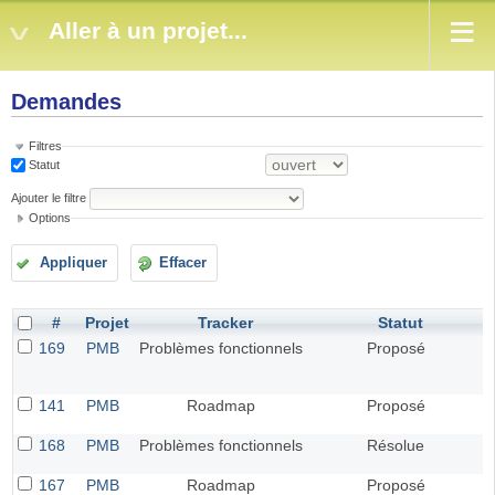
Aller à un projet...
Demandes
Filtres
Statut
Ajouter le filtre
Options
Appliquer
Effacer
#
Projet
Tracker
Statut
169
PMB
Problèmes fonctionnels
Proposé
141
PMB
Roadmap
Proposé
168
PMB
Problèmes fonctionnels
Résolue
167
PMB
Roadmap
Proposé