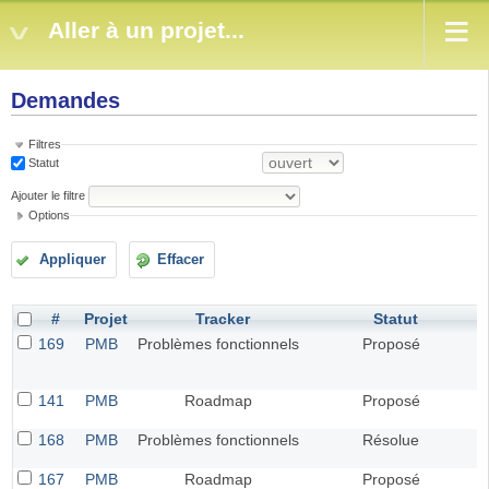
Aller à un projet...
Demandes
Filtres
Statut
Ajouter le filtre
Options
Appliquer
Effacer
#
Projet
Tracker
Statut
169
PMB
Problèmes fonctionnels
Proposé
141
PMB
Roadmap
Proposé
168
PMB
Problèmes fonctionnels
Résolue
167
PMB
Roadmap
Proposé