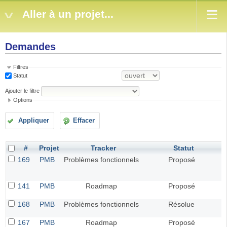
Aller à un projet...
Demandes
Filtres
Statut
Ajouter le filtre
Options
Appliquer
Effacer
#
Projet
Tracker
Statut
169
PMB
Problèmes fonctionnels
Proposé
141
PMB
Roadmap
Proposé
168
PMB
Problèmes fonctionnels
Résolue
167
PMB
Roadmap
Proposé