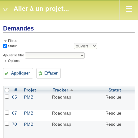
Aller à un projet...
Demandes
Filtres
Statut
Ajouter le filtre
Options
Appliquer
Effacer
#
Projet
Tracker
Statut
65
PMB
Roadmap
Résolue
67
PMB
Roadmap
Résolue
70
PMB
Roadmap
Résolue