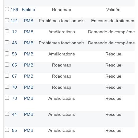
159
Bibloto
Roadmap
Validée
121
PMB
Problèmes fonctionnels
En cours de traitement
12
PMB
Améliorations
Demande de complémen
43
PMB
Problèmes fonctionnels
Demande de complémen
53
PMB
Améliorations
Résolue
65
PMB
Roadmap
Résolue
67
PMB
Roadmap
Résolue
70
PMB
Roadmap
Résolue
73
PMB
Améliorations
Résolue
44
PMB
Améliorations
Résolue
55
PMB
Améliorations
Résolue