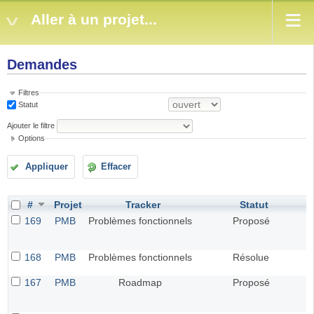
Aller à un projet...
Demandes
Filtres
Statut
Ajouter le filtre
Options
Appliquer
Effacer
#
Projet
Tracker
Statut
169
PMB
Problèmes fonctionnels
Proposé
168
PMB
Problèmes fonctionnels
Résolue
167
PMB
Roadmap
Proposé