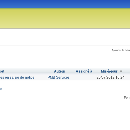
Ajouter le filtr
jet
Auteur
Assigné à
Mis-à-jour
es en saisie de notice
PMB Services
25/07/2012 16:24
00
Form