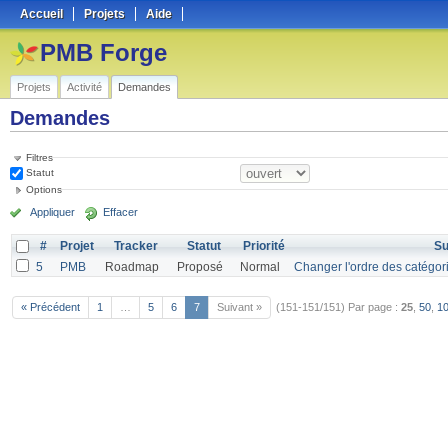
Accueil
Projets
Aide
PMB Forge
Projets
Activité
Demandes
Demandes
Filtres
Statut
Options
Appliquer
Effacer
#
Projet
Tracker
Statut
Priorité
Su
5
PMB
Roadmap
Proposé
Normal
Changer l'ordre des catégori
« Précédent
1
…
5
6
7
Suivant »
(151-151/151)
Par page :
25
,
50
,
1