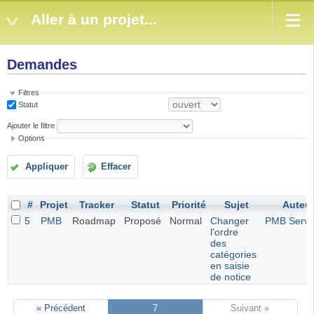
Aller à un projet...
Demandes
Filtres
Statut
Ajouter le filtre
Options
Appliquer
Effacer
#
Projet
Tracker
Statut
Priorité
Sujet
Auteu
5
PMB
Roadmap
Proposé
Normal
Changer
PMB Servi
l'ordre
des
catégories
en saisie
de notice
« Précédent
7
Suivant »