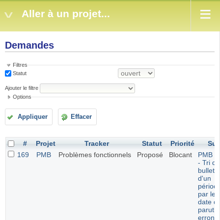
Aller à un projet...
Demandes
Filtres
Statut
Ajouter le filtre
Options
Appliquer
Effacer
#
Projet
Tracker
Statut
Priorité
Suj
169
PMB
Problèmes fonctionnels
Proposé
Blocant
PMB 7.
- Tri d
bulleti
d'un
périod
par leu
date d
paruti
erroné