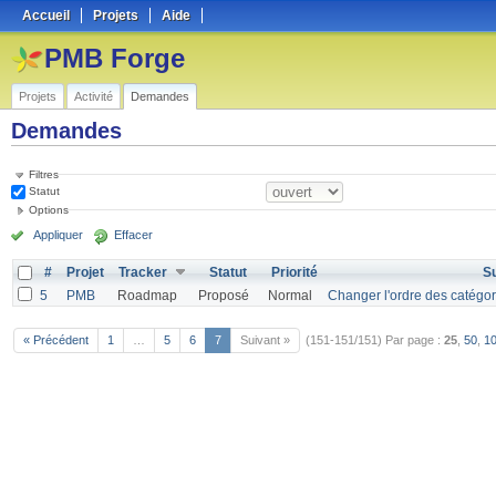
Accueil
Projets
Aide
PMB Forge
Projets
Activité
Demandes
Demandes
Filtres
Statut
Options
Appliquer
Effacer
#
Projet
Tracker
Statut
Priorité
Su
5
PMB
Roadmap
Proposé
Normal
Changer l'ordre des catégor
« Précédent
1
…
5
6
7
Suivant »
(151-151/151)
Par page :
25
,
50
,
1