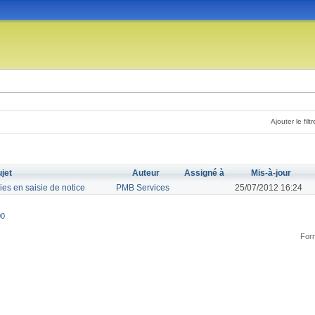
Ajouter le filtr
jet
Auteur
Assigné à
Mis-à-jour
ies en saisie de notice
PMB Services
25/07/2012 16:24
00
Form