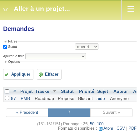
Aller à un projet...
Demandes
Filtres
Statut
Ajouter le filtre
Options
Appliquer
Effacer
#
Projet
Tracker
Statut
Priorité
Sujet
Auteur
As
87
PMB
Roadmap
Proposé
Blocant
aide
Anonyme
« Précédent
7
Suivant »
(151-151/151)
Par page :
25
,
50
,
100
Formats disponibles :
Atom
CSV
PDF