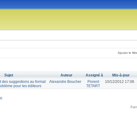
Ajouter le filtr
Sujet
Auteur
Assigné à
Mis-à-jour
rt des suggestions au format
Alexandre Boucher
Florent
10/12/2012 17:06
blème pour les éditeurs
TETART
00
Form