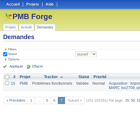
Accueil
Projets
Aide
PMB Forge
Projets
Activité
Demandes
Demandes
Filtres
Statut
Options
Appliquer
Effacer
#
Projet
Tracker
Statut
Priorité
15
PMB
Problèmes fonctionnels
Validée
Normal
Acquisition : Impo
MARC iso2709, pro
« Précédent
1
…
5
6
7
Suivant »
(151-151/151)
Par page :
25
,
50
,
1