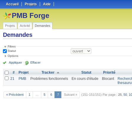
Accueil
Projets
Aide
PMB Forge
Projets
Activité
Demandes
Demandes
Filtres
Statut
Options
Appliquer
Effacer
#
Projet
Tracker
Statut
Priorité
21
PMB
Problèmes fonctionnels
En cours d'étude
Blocant
Recherche
thesauru
« Précédent
1
…
5
6
7
Suivant »
(151-151/151)
Par page :
25
,
50
,
1