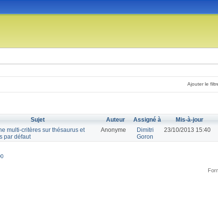
Ajouter le filtr
Sujet
Auteur
Assigné à
Mis-à-jour
 multi-critères sur thésaurus et
Anonyme
Dimitri
23/10/2013 15:40
s par défaut
Goron
00
Form