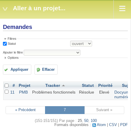
Aller à un projet...
Demandes
Filtres
Statut
Ajouter le filtre
Options
Appliquer
Effacer
#
Projet
Tracker
Statut
Priorité
Suje
11
PMB
Problèmes fonctionnels
Résolue
Elevé
Docyume
numériq
« Précédent
7
Suivant »
(151-151/151)
Par page :
25
,
50
,
100
Formats disponibles :
Atom
CSV
PDF