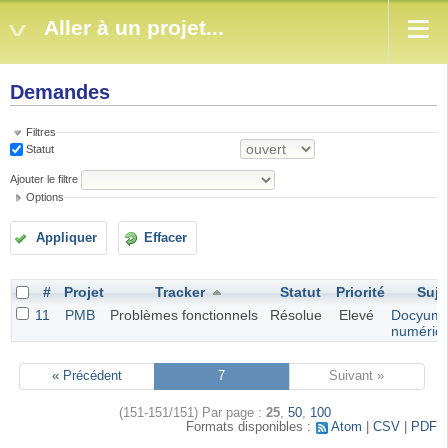
Aller à un projet...
Demandes
Filtres
Statut
Ajouter le filtre
Options
Appliquer
Effacer
#
Projet
Tracker
Statut
Priorité
Suje
11
PMB
Problèmes fonctionnels
Résolue
Elevé
Docyume
numériq
« Précédent
7
Suivant »
(151-151/151)
Par page :
25
,
50
,
100
Formats disponibles :
Atom
CSV
PDF