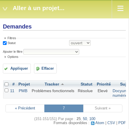
Aller à un projet...
Demandes
Filtres
Statut
Ajouter le filtre
Options
Appliquer
Effacer
#
Projet
Tracker
Statut
Priorité
Suje
11
PMB
Problèmes fonctionnels
Résolue
Elevé
Docyume
numériq
« Précédent
7
Suivant »
(151-151/151)
Par page :
25
,
50
,
100
Formats disponibles :
Atom
CSV
PDF