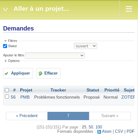
Aller à un projet...
Demandes
Filtres
Statut
Ajouter le filtre
Options
Appliquer
Effacer
#
Projet
Tracker
Statut
Priorité
Sujet
56
PMB
Problèmes fonctionnels
Proposé
Normal
ZOTER
« Précédent
7
Suivant »
(151-151/151)
Par page :
25
,
50
,
100
Formats disponibles :
Atom
CSV
PDF