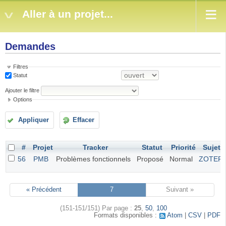
Aller à un projet...
Demandes
Filtres
Statut
Ajouter le filtre
Options
Appliquer
Effacer
#
Projet
Tracker
Statut
Priorité
Sujet
56
PMB
Problèmes fonctionnels
Proposé
Normal
ZOTER
« Précédent
7
Suivant »
(151-151/151)
Par page :
25
,
50
,
100
Formats disponibles :
Atom
CSV
PDF