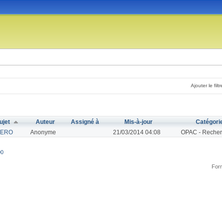
Ajouter le filtr
ujet
Auteur
Assigné à
Mis-à-jour
Catégori
TERO
Anonyme
21/03/2014 04:08
OPAC - Recher
00
Form