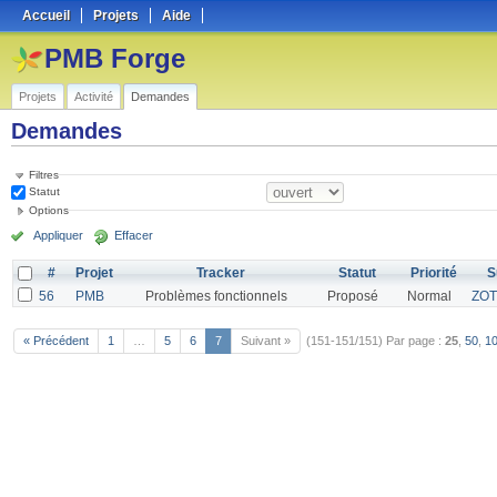
Accueil
Projets
Aide
PMB Forge
Projets
Activité
Demandes
Demandes
Filtres
Statut
Options
Appliquer
Effacer
#
Projet
Tracker
Statut
Priorité
S
56
PMB
Problèmes fonctionnels
Proposé
Normal
ZO
« Précédent
1
…
5
6
7
Suivant »
(151-151/151)
Par page :
25
,
50
,
1