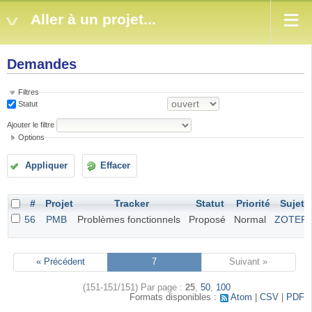
Aller à un projet...
Demandes
Filtres
Statut
Ajouter le filtre
Options
Appliquer
Effacer
#
Projet
Tracker
Statut
Priorité
Sujet
56
PMB
Problèmes fonctionnels
Proposé
Normal
ZOTER
« Précédent
7
Suivant »
(151-151/151)
Par page :
25
,
50
,
100
Formats disponibles :
Atom
CSV
PDF