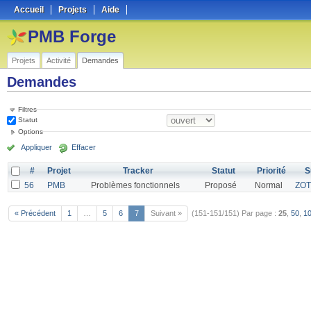
Accueil
Projets
Aide
PMB Forge
Projets
Activité
Demandes
Demandes
Filtres
Statut
Options
Appliquer
Effacer
#
Projet
Tracker
Statut
Priorité
S
56
PMB
Problèmes fonctionnels
Proposé
Normal
ZO
« Précédent
1
…
5
6
7
Suivant »
(151-151/151)
Par page :
25
,
50
,
1