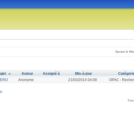
Ajouter le filtr
ujet
Auteur
Assigné à
Mis-à-jour
Catégori
TERO
Anonyme
21/03/2014 04:08
OPAC - Recher
00
Form